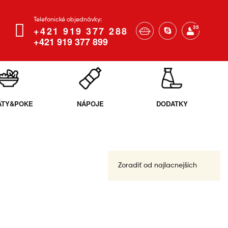
Telefonické objednávky:
35
+421 919 377 288
+421 919 377 899
ÁTY&POKE
NÁPOJE
DODATKY