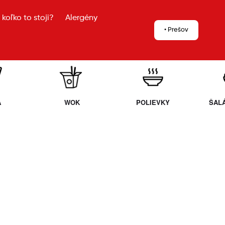
koľko to stoji?
Alergény
• Prešov
A
WOK
POLIEVKY
ŠAL