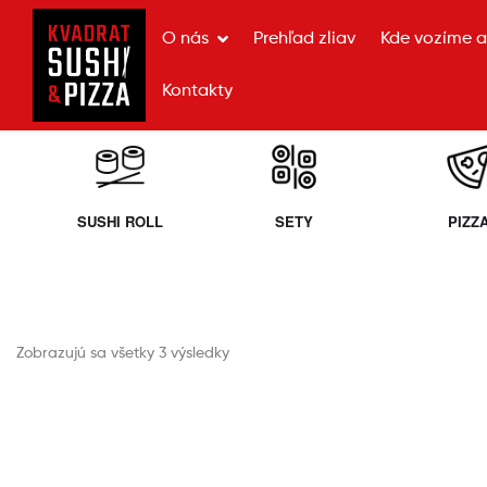
O nás
Prehľad zliav
Kde vozíme a 
Kontakty
SUSHI ROLL
SETY
PIZZ
Zobrazujú sa všetky 3 výsledky