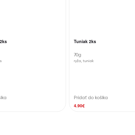
 2ks
Tuniak 2ks
70g
os
ryža, tuniak
šíka
Pridať do košíka
4.90
€