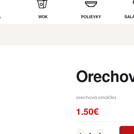
A
WOK
POLIEVKY
ŠAL
Orecho
orechová omáčka
1.50
€
-
+