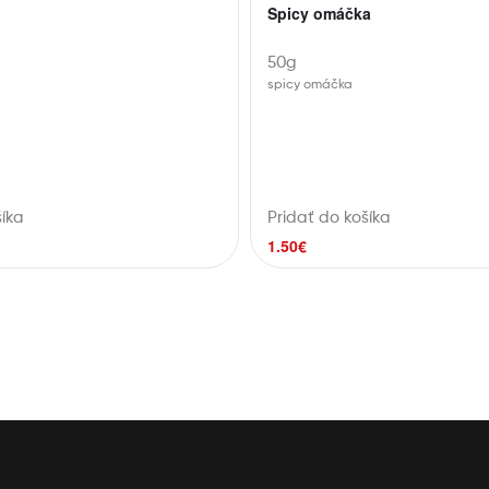
Spicy omáčka
50g
spicy omáčka
šíka
Pridať do košíka
1.50
€