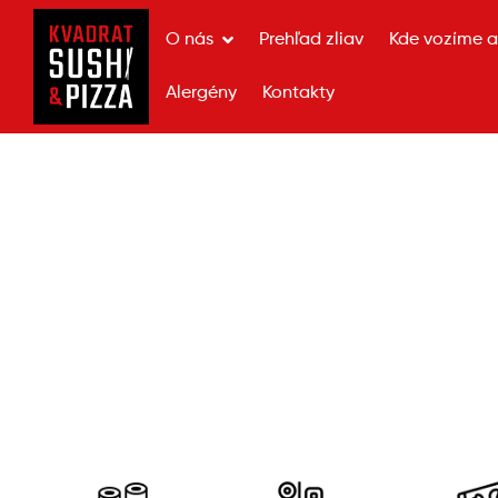
O nás
Prehľad zliav
Kde vozíme a 
Alergény
Kontakty