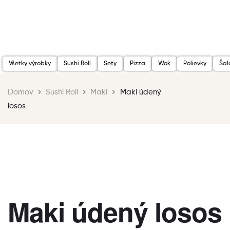
Všetky výrobky
Sushi Roll
Sety
Pizza
Wok
Polievky
Šal
Domov
Sushi Roll
Maki
Maki údený
losos
Maki údený losos