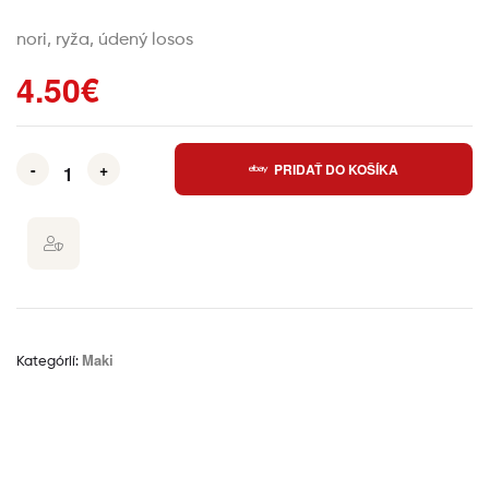
nori, ryža, údený losos
4.50
€
-
+
PRIDAŤ DO KOŠÍKA
Maki
Kategórií:
Ďalšie informácie