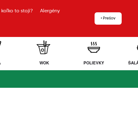
koľko to stoji?
Alergény
• Prešov
A
WOK
POLIEVKY
ŠAL