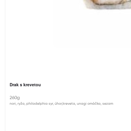
Drak s krevetou
260g
nori, ryža, philadelphia syr, úhor,kreveta, unagi omáčka, sezam