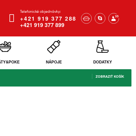
Telefonické objednávky:
35
+421 919 377 288
+421 919 377 899
ÁTY&POKE
NÁPOJE
DODATKY
ZOBRAZIŤ KOŠÍK