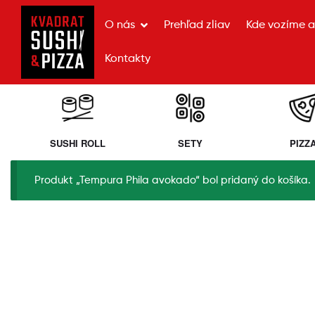
O nás
Prehľad zliav
Kde vozíme a 
Kontakty
SUSHI ROLL
SETY
PIZZ
Produkt „Tempura Phila avokado“ bol pridaný do košíka.