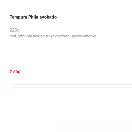
Tempura Phila avokado
225g
nori, ryža, philadelphia syr, avokado, syrová omacka
7.80
€