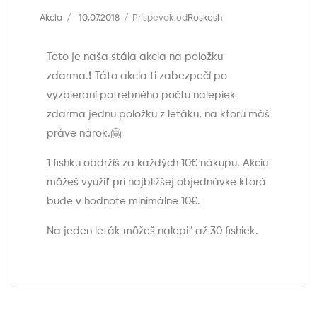
Akcia
10.07.2018
Príspevok od
Roskosh
Toto je naša stála akcia na položku
zdarma.❗️ Táto akcia ti zabezpečí po
vyzbieraní potrebného počtu nálepiek
zdarma jednu položku z letáku, na ktorú máš
práve nárok.🤗
1 fishku obdržíš za každých 10€ nákupu. Akciu
môžeš využiť pri najbližšej objednávke ktorá
bude v hodnote minimálne 10€.
Na jeden leták môžeš nalepiť až 30 fishiek.