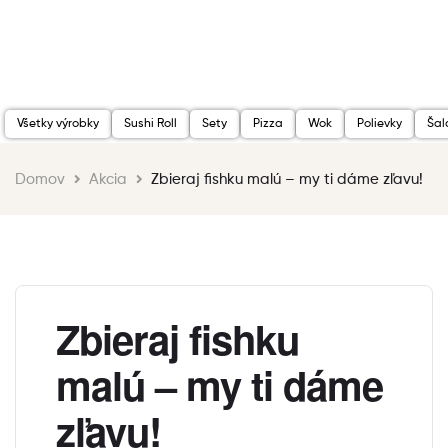
Všetky výrobky
Sushi Roll
Sety
Pizza
Wok
Polievky
Šal
Domov
Akcia
Zbieraj fishku malú – my ti dáme zľavu!
Zbieraj fishku
malú – my ti dáme
zľavu!