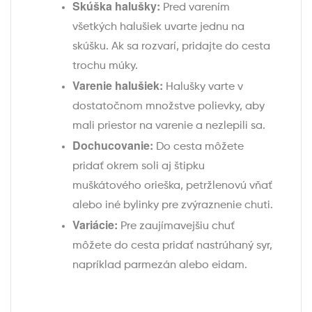
Skúška halušky:
Pred varením
všetkých halušiek uvarte jednu na
skúšku. Ak sa rozvarí, pridajte do cesta
trochu múky.
Varenie halušiek:
Halušky varte v
dostatočnom množstve polievky, aby
mali priestor na varenie a nezlepili sa.
Dochucovanie:
Do cesta môžete
pridať okrem soli aj štipku
muškátového orieška, petržlenovú vňať
alebo iné bylinky pre zvýraznenie chuti.
Variácie:
Pre zaujímavejšiu chuť
môžete do cesta pridať nastrúhaný syr,
napríklad parmezán alebo eidam.