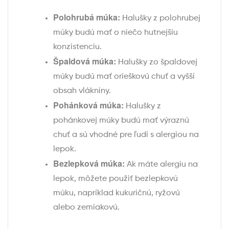
Polohrubá múka:
Halušky z polohrubej
múky budú mať o niečo hutnejšiu
konzistenciu.
Špaldová múka:
Halušky zo špaldovej
múky budú mať orieškovú chuť a vyšší
obsah vlákniny.
Pohánková múka:
Halušky z
pohánkovej múky budú mať výraznú
chuť a sú vhodné pre ľudí s alergiou na
lepok.
Bezlepková múka:
Ak máte alergiu na
lepok, môžete použiť bezlepkovú
múku, napríklad kukuričnú, ryžovú
alebo zemiakovú.