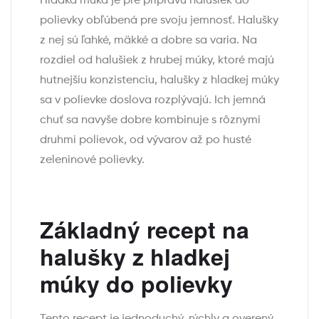
Hladká múka je pre prípravu halušiek do
polievky obľúbená pre svoju jemnosť. Halušky
z nej sú ľahké, mäkké a dobre sa varia. Na
rozdiel od halušiek z hrubej múky, ktoré majú
hutnejšiu konzistenciu, halušky z hladkej múky
sa v polievke doslova rozplývajú. Ich jemná
chuť sa navyše dobre kombinuje s rôznymi
druhmi polievok, od vývarov až po husté
zeleninové polievky.
Základný recept na
halušky z hladkej
múky do polievky