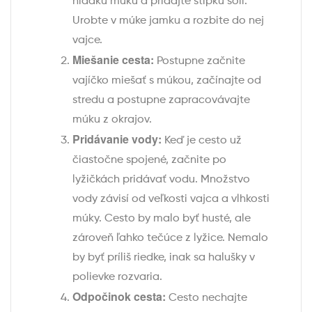
hladkú múku a pridajte štipku soli.
Urobte v múke jamku a rozbite do nej
vajce.
Miešanie cesta:
Postupne začnite
vajíčko miešať s múkou, začínajte od
stredu a postupne zapracovávajte
múku z okrajov.
Pridávanie vody:
Keď je cesto už
čiastočne spojené, začnite po
lyžičkách pridávať vodu. Množstvo
vody závisí od veľkosti vajca a vlhkosti
múky. Cesto by malo byť husté, ale
zároveň ľahko tečúce z lyžice. Nemalo
by byť príliš riedke, inak sa halušky v
polievke rozvaria.
Odpočinok cesta:
Cesto nechajte