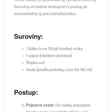
Tento recept je jednoduchý, rýchly a overený.
Suroviny sú bežne dostupné a postup je
zrozumiteľný aj pre začiatočníkov.
Suroviny:
1 šálka (cca 150g) hladkej múky
1 vajce (ideálne domáce)
Štipka soli
Voda (podľa potreby, cca 50-80 ml)
Postup:
Príprava cesta:
Do misky preosejte