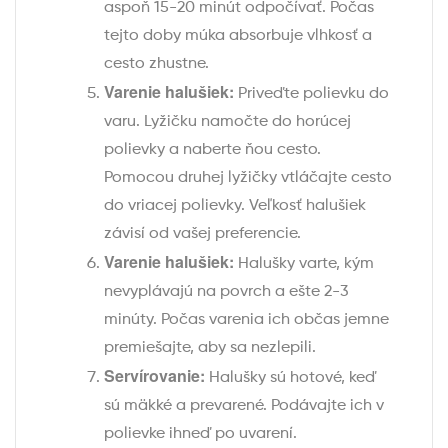
aspoň 15-20 minút odpočívať. Počas
tejto doby múka absorbuje vlhkosť a
cesto zhustne.
Varenie halušiek:
Priveďte polievku do
varu. Lyžičku namočte do horúcej
polievky a naberte ňou cesto.
Pomocou druhej lyžičky vtláčajte cesto
do vriacej polievky. Veľkosť halušiek
závisí od vašej preferencie.
Varenie halušiek:
Halušky varte, kým
nevyplávajú na povrch a ešte 2-3
minúty. Počas varenia ich občas jemne
premiešajte, aby sa nezlepili.
Servírovanie:
Halušky sú hotové, keď
sú mäkké a prevarené. Podávajte ich v
polievke ihneď po uvarení.