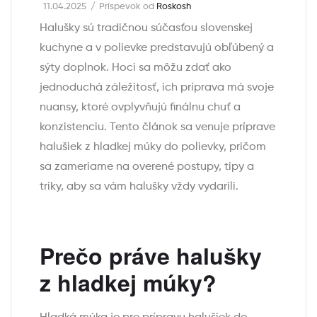
11.04.2025
Príspevok od
Roskosh
Halušky sú tradičnou súčasťou slovenskej
kuchyne a v polievke predstavujú obľúbený a
sýty doplnok. Hoci sa môžu zdať ako
jednoduchá záležitosť, ich príprava má svoje
nuansy, ktoré ovplyvňujú finálnu chuť a
konzistenciu. Tento článok sa venuje príprave
halušiek z hladkej múky do polievky, pričom
sa zameriame na overené postupy, tipy a
triky, aby sa vám halušky vždy vydarili.
Prečo práve halušky
z hladkej múky?