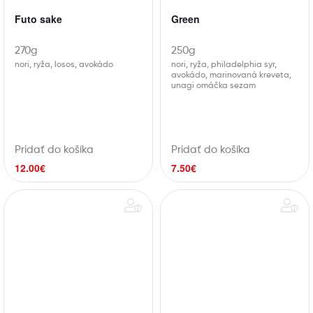
Futo sake
Green
270g
250g
nori, ryža, losos, avokádo
nori, ryža, philadelphia syr,
avokádo, marinovaná kreveta,
unagi omáčka sezam
Pridať do košíka
Pridať do košíka
12.00
€
7.50
€