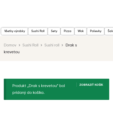
Všetky výrobky
Sushi Roll
Sety
Pizza
Wok
Polievky
Šal
Domov
Sushi Roll
Sushi roll
Drak s
krevetou
ZOBRAZIŤ KOŠÍK
Produkt „Drak s krevetou“ bol
pridaný do košíka.