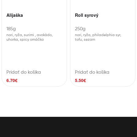
Alijaška
Roll syrový
185g
250g
nori, ryža, surimi , avokádo,
nori, ryža, philadelphia syr,
uhorka, spicy omáčka
tofu, sezam
Pridať do košíka
Pridať do košíka
6.70
€
5.50
€