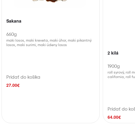
Sakana
660g
maki losos, maki kreveta, maki úhor, maki pikantný
losos, maki surimi, maki údeny losos
2 kilá
1900g
roll syrový, roll 
Pridať do košíka
california, roll
27.00
€
Pridať do ko
64.00
€