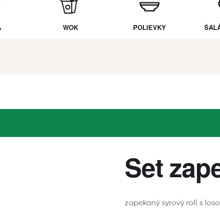
A
WOK
POLIEVKY
ŠAL
Set zap
zapekaný syrový roll s lo