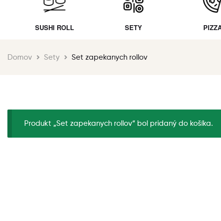
SUSHI ROLL
SETY
PIZZ
Domov
Sety
Set zapekanych rollov
Produkt „Set zapekanych rollov“ bol pridaný do košíka.