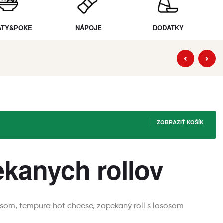
ÁTY&POKE
NÁPOJE
DODATKY
34.00
€
34.00
€
ZOBRAZIŤ KOŠÍK
ekanych rollov
sosom, tempura hot cheese, zapekaný roll s lososom