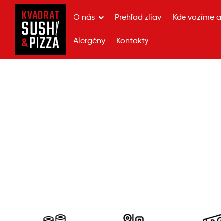
O nás
Prehľad zliav
Kde vozíme a 
Alergény
Kontakty