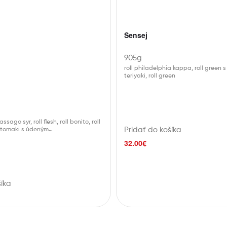
Sensej
905g
roll philadelphia kappa, roll green s 
teriyaki, roll green
massago syr, roll flesh, roll bonito, roll
Pridať do košíka
 futomaki s údeným…
32.00
€
šíka