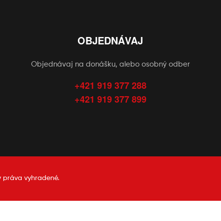
OBJEDNÁVAJ
Objednávaj na donášku, alebo osobný odber
+421 919 377 288
+421 919 377 899
y práva vyhradené.