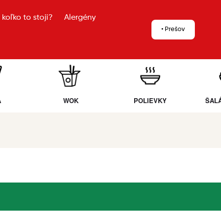
koľko to stoji?
Alergény
• Prešov
A
WOK
POLIEVKY
ŠAL