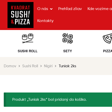
O nás
Prehľad zliav
Kde vozíme a 
Kontakty
SUSHI ROLL
SETY
PIZZ
Domov
Sushi Roll
Nigiri
Tuniak 2ks
Produkt „Tuniak 2ks“ bol pridaný do košíka.