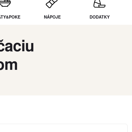
ÁTY&POKE
NÁPOJE
DODATKY
čaciu
kom