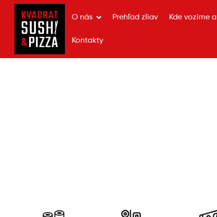
O nás
Prehľad zliav
Kde vozíme a 
Kontakty