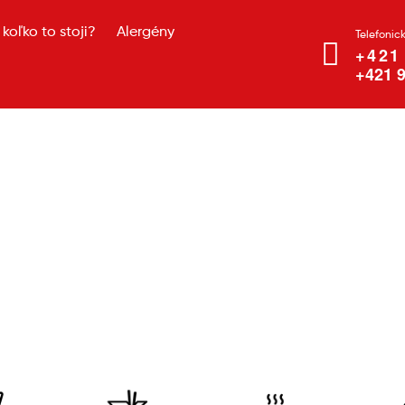
koľko to stoji?
Alergény
Telefonic
+421
+421 9