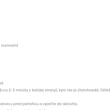
, rozmarín)
sť.
ca 2-3 minúty z každej strany), kým nie je zlatohnedá. Dôleži
 panvicu pred pečeňou a opečte do sklovita.