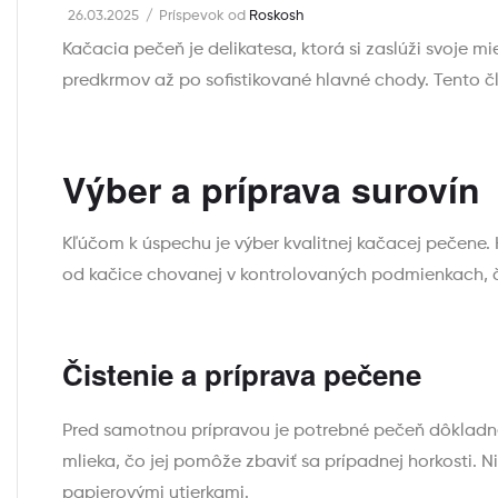
26.03.2025
Príspevok od
Roskosh
Kačacia pečeň je delikatesa, ktorá si zaslúži svoje 
predkrmov až po sofistikované hlavné chody. Tento č
Výber a príprava surovín
Kľúčom k úspechu je výber kvalitnej kačacej pečene
od kačice chovanej v kontrolovaných podmienkach, čo 
Čistenie a príprava pečene
Pred samotnou prípravou je potrebné pečeň dôkladne 
mlieka, čo jej pomôže zbaviť sa prípadnej horkosti. 
papierovými utierkami.