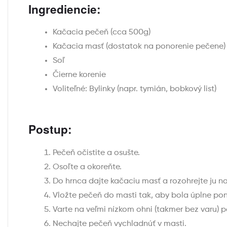
Ingrediencie:
Kačacia pečeň (cca 500g)
Kačacia masť (dostatok na ponorenie pečene)
Soľ
Čierne korenie
Voliteľné: Bylinky (napr. tymián, bobkový list)
Postup:
Pečeň očistite a osušte.
Osoľte a okoreňte.
Do hrnca dajte kačaciu masť a rozohrejte ju n
Vložte pečeň do masti tak, aby bola úplne po
Varte na veľmi nízkom ohni (takmer bez varu) 
Nechajte pečeň vychladnúť v masti.