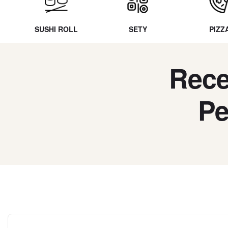
SUSHI ROLL
SETY
PIZZ
Rece
Pe