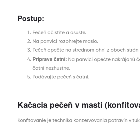
Postup:
Pečeň očistite a osušte.
Na panvici rozohrejte maslo.
Pečeň opečte na strednom ohni z oboch strán (c
Príprava čatní:
Na panvici opečte nakrájanú čer
čatní nezhustne.
Podávajte pečeň s čatní.
Kačacia pečeň v masti (konfitov
Konfitovanie je technika konzervovania potravín v tuk