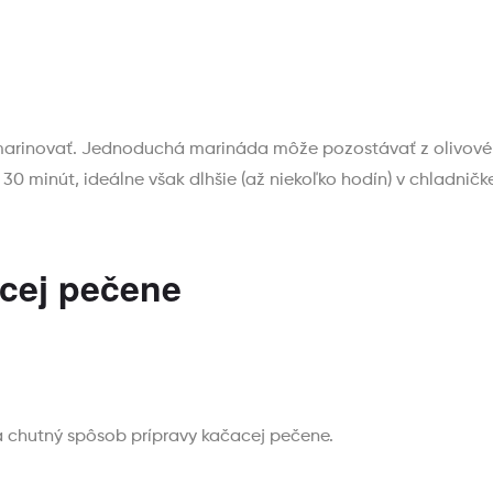
arinovať. Jednoduchá marináda môže pozostávať z olivového 
0 minút, ideálne však dlhšie (až niekoľko hodín) v chladničke
acej pečene
y a chutný spôsob prípravy kačacej pečene.