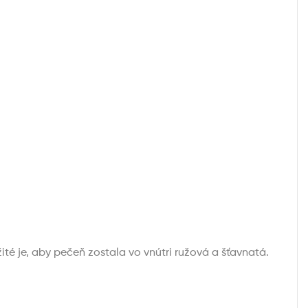
té je, aby pečeň zostala vo vnútri ružová a šťavnatá.