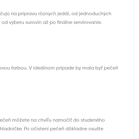
určujú na prípravu rôznych jedál, od jednoduchých
d výberu surovín až po finálne servírovanie.
žovou farbou. V ideálnom prípade by mala byť pečeň
. Pečeň môžete na chvíľu namočiť do studeného
chladničke. Po očistení pečeň dôkladne osušte