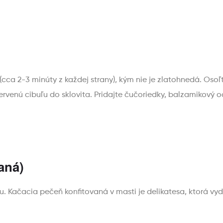
ca 2-3 minúty z každej strany), kým nie je zlatohnedá. Osoľt
venú cibuľu do sklovita. Pridajte čučoriedky, balzamikový o
aná)
u. Kačacia pečeň konfitovaná v masti je delikatesa, ktorá vydr