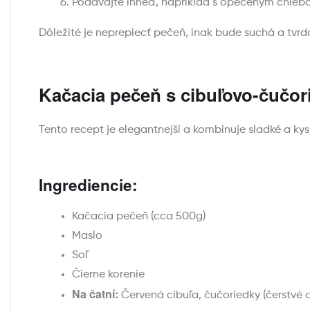
Podávajte ihneď, napríklad s opečeným chleb
Dôležité je neprepiecť pečeň, inak bude suchá a tvrd
Kačacia pečeň s cibuľovo-čučor
Tento recept je elegantnejší a kombinuje sladké a kys
Ingrediencie:
Kačacia pečeň (cca 500g)
Maslo
Soľ
Čierne korenie
Na čatní:
Červená cibuľa, čučoriedky (čerstvé a