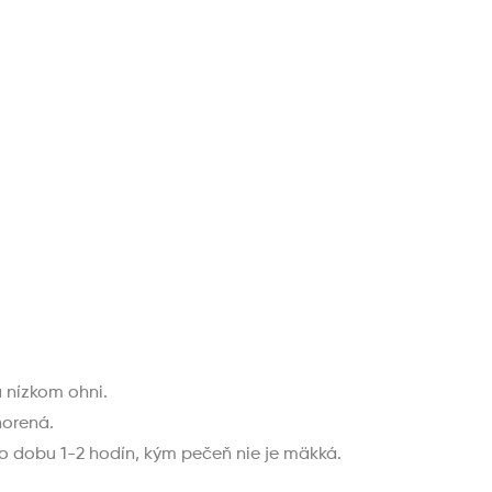
a nízkom ohni.
norená.
po dobu 1-2 hodín, kým pečeň nie je mäkká.