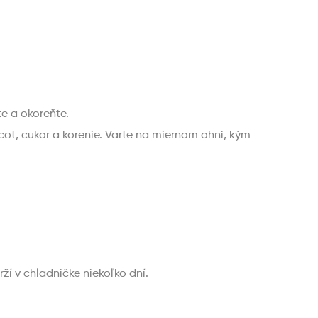
e a okoreňte.
cot, cukor a korenie. Varte na miernom ohni, kým
ží v chladničke niekoľko dní.