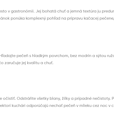
miesto v gastronómii. Jej bohatá chuť a jemná textúra ju pred
lánok ponúka komplexný pohľad na prípravu kačacej pečene, o
. Hľadajte pečeň s hladkým povrchom, bez modrín a sýtou ru
zaručuje jej kvalitu a chuť.
očistiť. Odstráňte všetky blany, žilky a prípadné nečistoty
Niektorí kuchári odporúčajú nechať pečeň v mlieku cez noc v 