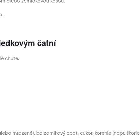
om alebo zemiakovou kašou.
á.
iedkovým čatní
lé chute.
lebo mrazené), balzamikový ocot, cukor, korenie (napr. škorica