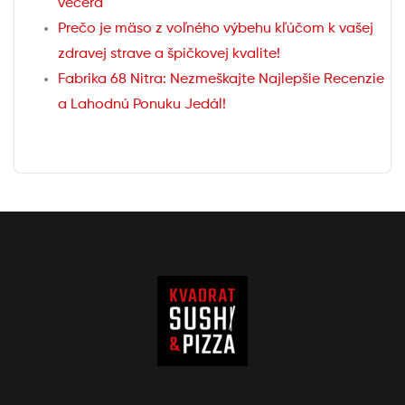
večera
Prečo je mäso z voľného výbehu kľúčom k vašej
zdravej strave a špičkovej kvalite!
Fabrika 68 Nitra: Nezmeškajte Najlepšie Recenzie
a Lahodnú Ponuku Jedál!