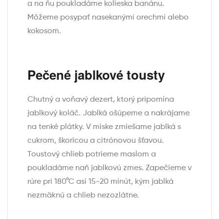
a na ňu poukladáme kolieska banánu.
Môžeme posypať nasekanými orechmi alebo
kokosom.
Pečené jablkové tousty
Chutný a voňavý dezert, ktorý pripomína
jablkový koláč. Jablká ošúpeme a nakrájame
na tenké plátky. V miske zmiešame jablká s
cukrom, škoricou a citrónovou šťavou.
Toustový chlieb potrieme maslom a
poukladáme naň jablkovú zmes. Zapečieme v
rúre pri 180°C asi 15-20 minút, kým jablká
nezmäknú a chlieb nezozlátne.