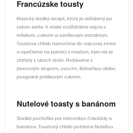
Francúzske tousty
Klasický sladký recept, ktorý je obľúbený po
celom svete. V miske rozšľaháme vajcia s
mliekom, cukrom a vanilkovým extraktom.
Toustový chlieb namočíme do vajcovej zmesi
a opečieme na panvici s maslom, kým nie je
zlatistý z oboch strán. Podávame s
javorovým sirupom, ovocím, šľahačkou alebo
posypané práškovým cukrom.
Nutelové toasty s banánom
Sladká pochúťka pre milovníkov čokolády a
banánov. Toustový chlieb potrieme Nutellou