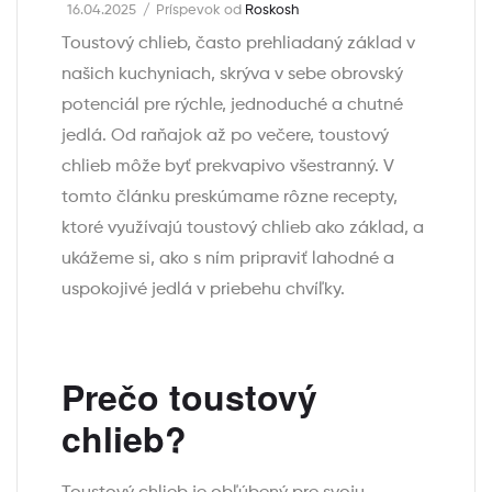
16.04.2025
Príspevok od
Roskosh
Toustový chlieb, často prehliadaný základ v
našich kuchyniach, skrýva v sebe obrovský
potenciál pre rýchle, jednoduché a chutné
jedlá. Od raňajok až po večere, toustový
chlieb môže byť prekvapivo všestranný. V
tomto článku preskúmame rôzne recepty,
ktoré využívajú toustový chlieb ako základ, a
ukážeme si, ako s ním pripraviť lahodné a
uspokojivé jedlá v priebehu chvíľky.
Prečo toustový
chlieb?