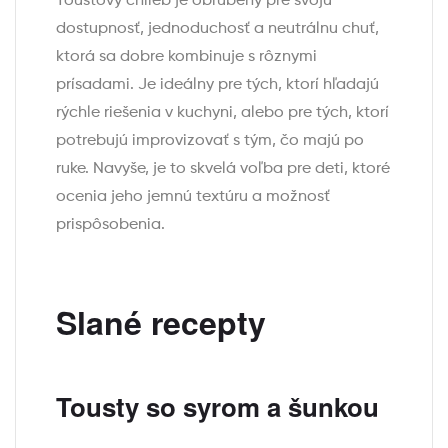
Toustový chlieb je obľúbený pre svoju
dostupnosť, jednoduchosť a neutrálnu chuť,
ktorá sa dobre kombinuje s rôznymi
prísadami. Je ideálny pre tých, ktorí hľadajú
rýchle riešenia v kuchyni, alebo pre tých, ktorí
potrebujú improvizovať s tým, čo majú po
ruke. Navyše, je to skvelá voľba pre deti, ktoré
ocenia jeho jemnú textúru a možnosť
prispôsobenia.
Slané recepty
Tousty so syrom a šunkou