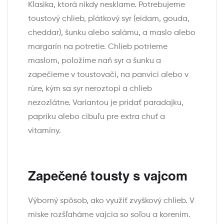
Klasika, ktorá nikdy nesklame. Potrebujeme
toustový chlieb, plátkový syr (eidam, gouda,
cheddar), šunku alebo salámu, a maslo alebo
margarín na potretie. Chlieb potrieme
maslom, položíme naň syr a šunku a
zapečieme v toustovači, na panvici alebo v
rúre, kým sa syr neroztopí a chlieb
nezozlátne. Variantou je pridať paradajku,
papriku alebo cibuľu pre extra chuť a
vitamíny.
Zapečené tousty s vajcom
Výborný spôsob, ako využiť zvyškový chlieb. V
miske rozšľaháme vajcia so soľou a korením.