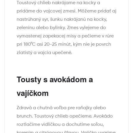
Toustový chlieb nakrájame na kocky a
pridáme do vajcovej zmesi. Môžeme pridať aj
nastrúhaný syr, šunku nakrájanú na kocky,
zeleninu alebo bylinky. Zmes vylejeme do
vymastenej zapekacej misy a pečieme v rúre
pri 180°C asi 20-25 minút, kým nie je povrch
zlatistý a vajcia upečené.
Tousty s avokádom a
vajíčkom
Zdravá a chutná voľba pre raňajky alebo
brunch. Toustový chlieb opečieme. Avokádo
roztlačíme vidličkou a dochutíme soľou,
korením a citrónovou šťavou. Vajíčko uvaríme