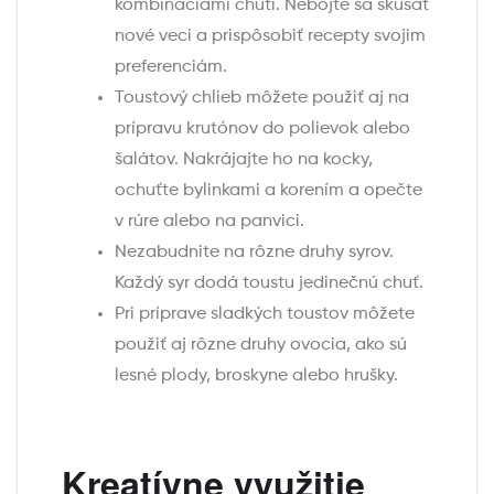
kombináciami chutí. Nebojte sa skúšať
nové veci a prispôsobiť recepty svojim
preferenciám.
Toustový chlieb môžete použiť aj na
prípravu krutónov do polievok alebo
šalátov. Nakrájajte ho na kocky,
ochuťte bylinkami a korením a opečte
v rúre alebo na panvici.
Nezabudnite na rôzne druhy syrov.
Každý syr dodá toustu jedinečnú chuť.
Pri príprave sladkých toustov môžete
použiť aj rôzne druhy ovocia, ako sú
lesné plody, broskyne alebo hrušky.
Kreatívne využitie