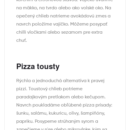
na mäkko, na tvrdo alebo ako volské oko. Na
opečený chlieb natrieme avokádovú zmes a
navrch položíme vajíčko. Môžeme posypať
chilli vločkami alebo sezamom pre extra
chuť.
Pizza tousty
Rýchla a jednoduchá alternatíva k pravej
pizzi. Toustový chlieb potrieme
paradajkovým pretlakom alebo kečupom.
Navrch poukladáme obľúbené pizza prísady:
šunku, salámu, kukuricu, olivy, šampiňóny,
papriku. Posypeme strúhaným syrom a
zapečieme v rúre alebo mikrovlnke, kým sa