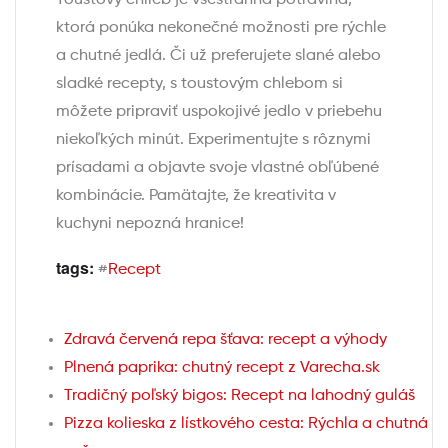
Toustový chlieb je všestranná potravina,
ktorá ponúka nekonečné možnosti pre rýchle
a chutné jedlá. Či už preferujete slané alebo
sladké recepty, s toustovým chlebom si
môžete pripraviť uspokojivé jedlo v priebehu
niekoľkých minút. Experimentujte s rôznymi
prísadami a objavte svoje vlastné obľúbené
kombinácie. Pamätajte, že kreativita v
kuchyni nepozná hranice!
tags:
#
Recept
Zdravá červená repa šťava: recept a výhody
Plnená paprika: chutný recept z Varecha.sk
Tradičný poľský bigos: Recept na lahodný guláš
Pizza kolieska z lístkového cesta: Rýchla a chutná