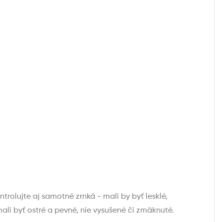
ntrolujte aj samotné zrnká - mali by byť lesklé,
li byť ostré a pevné, nie vysušené či zmäknuté.