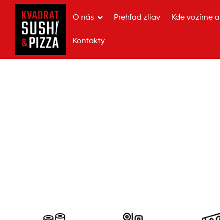
O nás
Prehľad zliav
Kde vozíme a 
Kontakty