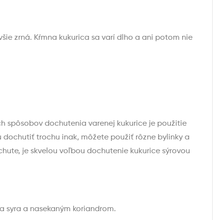
všie zrná. Kŕmna kukurica sa varí dlho a ani potom nie
h spôsobov dochutenia varenej kukurice je použitie
u dochutiť trochu inak, môžete použiť rôzne bylinky a
 chute, je skvelou voľbou dochutenie kukurice sýrovou
eta syra a nasekaným koriandrom.