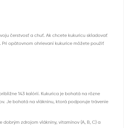
voju čerstvosť a chuť. Ak chcete kukuricu skladovať
a. Pri opätovnom ohrievaní kukurice môžete použiť
ibližne 143 kalórií. Kukurica je bohatá na rôzne
ov. Je bohatá na vlákninu, ktorá podporuje trávenie
e dobrým zdrojom vlákniny, vitamínov (A, B, C) a