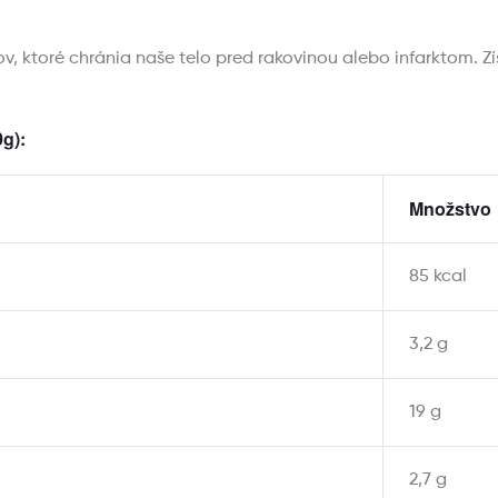
v, ktoré chránia naše telo pred rakovinou alebo infarktom. 
g):
Množstvo
85 kcal
3,2 g
19 g
2,7 g