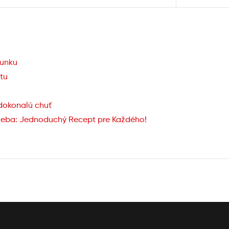
šunku
tu
 dokonalú chuť
leba: Jednoduchý Recept pre Každého!