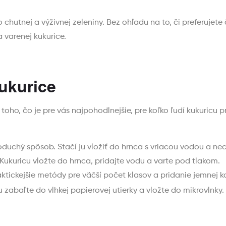
chutnej a výživnej zeleniny. Bez ohľadu na to, či preferujet
a varenej kukurice.
ukurice
d toho, čo je pre vás najpohodlnejšie, pre koľko ľudí kukuricu
oduchý spôsob. Stačí ju vložiť do hrnca s vriacou vodou a nec
 Kukuricu vložte do hrnca, pridajte vodu a varte pod tlakom.
aktickejšie metódy pre väčší počet klasov a pridanie jemnej k
 zabaľte do vlhkej papierovej utierky a vložte do mikrovlnky.