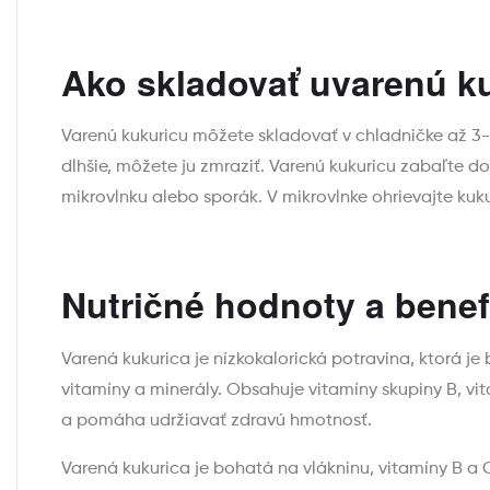
Ako skladovať uvarenú k
Varenú kukuricu môžete skladovať v chladničke až 3-5
dlhšie, môžete ju zmraziť. Varenú kukuricu zabaľte d
mikrovlnku alebo sporák. V mikrovlnke ohrievajte kuk
Nutričné hodnoty a benef
Varená kukurica je nízkokalorická potravina, ktorá je
vitamíny a minerály. Obsahuje vitamíny skupiny B, vi
a pomáha udržiavať zdravú hmotnosť.
Varená kukurica je bohatá na vlákninu, vitamíny B a 