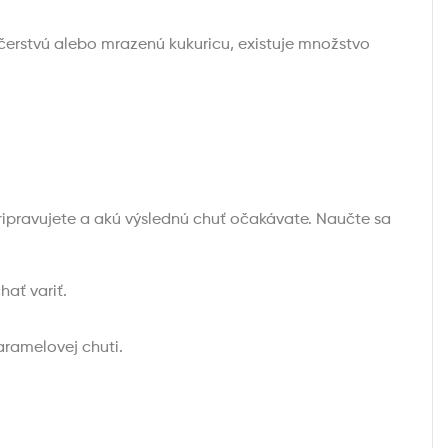
e čerstvú alebo mrazenú kukuricu, existuje množstvo
 pripravujete a akú výslednú chuť očakávate. Naučte sa
hať variť.
aramelovej chuti.