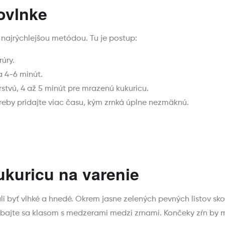
ovlnke
e najrýchlejšou metódou. Tu je postup:
úry.
a 4-6 minút.
stvú, 4 až 5 minút pre mrazenú kukuricu.
reby pridajte viac času, kým zrnká úplne nezmäknú.
ukuricu na varenie
ali byť vlhké a hnedé. Okrem jasne zelených pevných listov sko
bajte sa klasom s medzerami medzi zrnami. Končeky zŕn by ma