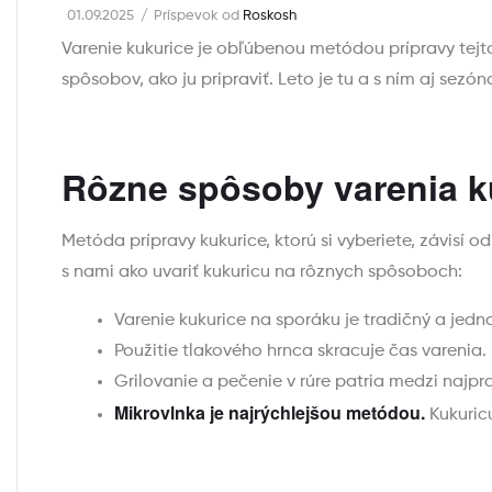
01.09.2025
Príspevok od
Roskosh
Varenie kukurice je obľúbenou metódou prípravy tejto 
spôsobov, ako ju pripraviť. Leto je tu a s ním aj sezón
Rôzne spôsoby varenia k
Metóda prípravy kukurice, ktorú si vyberiete, závisí o
s nami ako uvariť kukuricu na rôznych spôsoboch:
Varenie kukurice na sporáku je tradičný a jedn
Použitie tlakového hrnca skracuje čas varenia.
Grilovanie a pečenie v rúre patria medzi najpr
Mikrovlnka je najrýchlejšou metódou.
Kukuricu