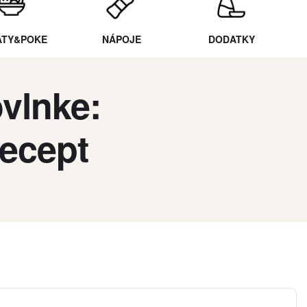
ÁTY&POKE
NÁPOJE
DODATKY
vlnke:
ecept