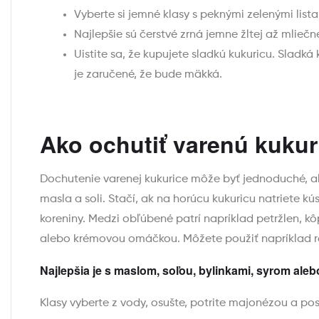
Vyberte si jemné klasy s peknými zelenými list
Najlepšie sú čerstvé zrná jemne žltej až mliečne
Uistite sa, že kupujete sladkú kukuricu. Sladká
je zaručené, že bude mäkká.
Ako ochutiť varenú kukur
Dochutenie varenej kukurice môže byť jednoduché, al
masla a soli. Stačí, ak na horúcu kukuricu natriete k
koreniny. Medzi obľúbené patrí napríklad petržlen, kô
alebo krémovou omáčkou. Môžete použiť napríklad 
Najlepšia je s maslom, soľou, bylinkami, syrom aleb
Klasy vyberte z vody, osušte, potrite majonézou a po