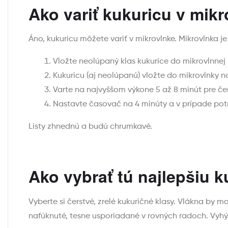
Ako variť kukuricu v mikr
Áno, kukuricu môžete variť v mikrovlnke. Mikrovlnka j
Vložte neolúpaný klas kukurice do mikrovlnnej r
Kukuricu (aj neolúpanú) vložte do mikrovlnky n
Varte na najvyššom výkone 5 až 8 minút pre čer
Nastavte časovač na 4 minúty a v prípade pot
Listy zhnednú a budú chrumkavé.
Ako vybrať tú najlepšiu k
Vyberte si čerstvé, zrelé kukuričné klasy. Vlákna by m
nafúknuté, tesne usporiadané v rovných radoch. Vyhý