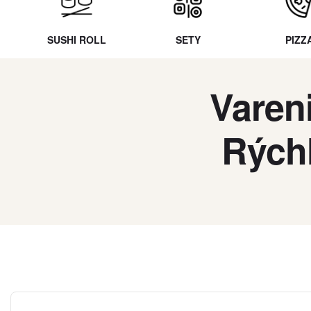
SUSHI ROLL
SETY
PIZZ
Varen
Rých