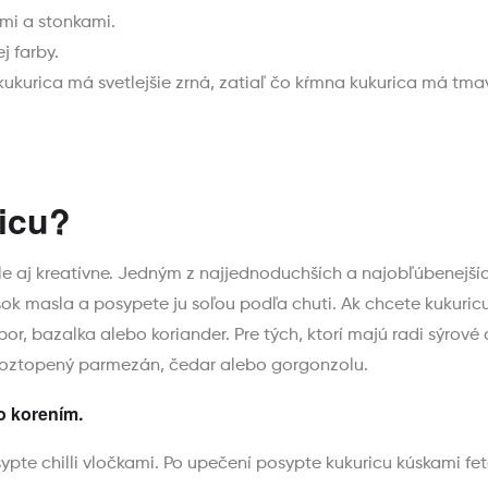
ami a stonkami.
j farby.
 kukurica má svetlejšie zrná, zatiaľ čo kŕmna kukurica má tma
icu?
e aj kreatívne. Jedným z najjednoduchších a najobľúbenejšíc
úsok masla a posypete ju soľou podľa chuti. Ak chcete kukuric
por, bazalka alebo koriander. Pre tých, ktorí majú radi sýrové
roztopený parmezán, čedar alebo gorgonzolu.
o korením.
sypte chilli vločkami. Po upečení posypte kukuricu kúskami f