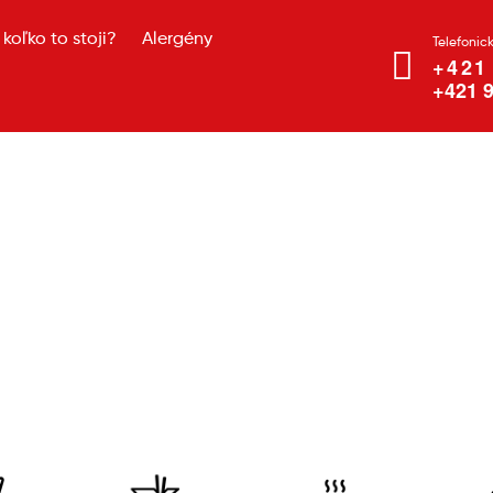
koľko to stoji?
Alergény
Telefonic
+421
+421 9