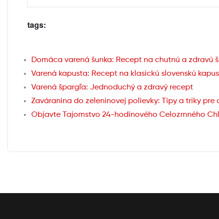
tags:
Domáca varená šunka: Recept na chutnú a zdravú 
Varená kapusta: Recept na klasickú slovenskú kapus
Varená špargľa: Jednoduchý a zdravý recept
Zaváranina do zeleninovej polievky: Tipy a triky pre
Objavte Tajomstvo 24-hodinového Celozrnného Ch