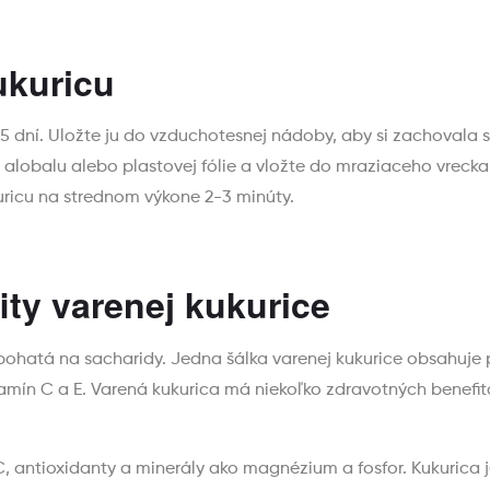
ukuricu
 dní. Uložte ju do vzduchotesnej nádoby, aby si zachovala s
o alobalu alebo plastovej fólie a vložte do mraziaceho vreck
uricu na strednom výkone 2-3 minúty.
ity varenej kukurice
 bohatá na sacharidy. Jedna šálka varenej kukurice obsahuje pr
tamín C a E. Varená kukurica má niekoľko zdravotných benefit
C, antioxidanty a minerály ako magnézium a fosfor. Kukurica j