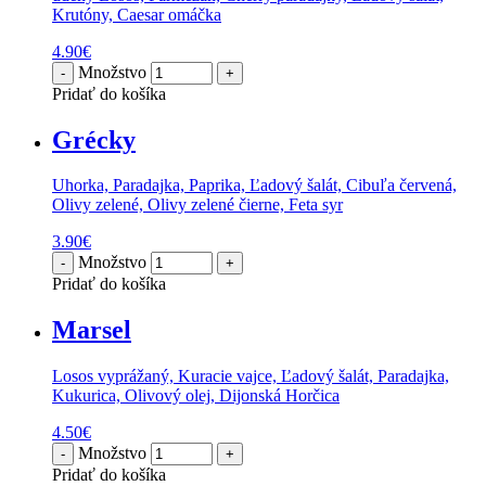
Krutóny, Caesar omáčka
4.90
€
Množstvo
Pridať do košíka
Grécky
Uhorka, Paradajka, Paprika, Ľadový šalát, Cibuľa červená,
Olivy zelené, Olivy zelené čierne, Feta syr
3.90
€
Množstvo
Pridať do košíka
Marsel
Losos vyprážaný, Kuracie vajce, Ľadový šalát, Paradajka,
Kukurica, Olivový olej, Dijonská Horčica
4.50
€
Množstvo
Pridať do košíka