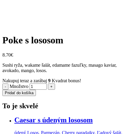
Poke s lososom
8.70
€
Sushi ryža, wakame šalát, edamame fazuľky, masago kaviar,
avokado, mango, losos.
Nakupuj teraz a zarábaj
9
Kvadrat bonus!
Množstvo
Pridať do košíka
To je skvelé
Caesar s údeným lososom
údený Losos, Parmezán, Cherry paradajky, Ľadový šalát,