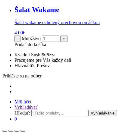
Šalat Wakame
Šalat wakame ochutený orechovou omáčkou
4.00
€
Množstvo
Pridať do košíka
Kvadrat Sushi&Pizza
Pracujeme pre Vás každý deň
Hlavná 65, Prešov
Prihláste sa na odber
Môj účet
Vyhľadávať
Hľadať:
Vyhľadávanie
0