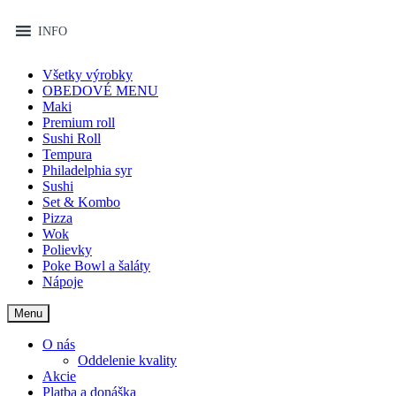
Prejdite na navigáciu
Preskočiť na obsah
MENU
INFO
Nákupný košík:
0.00€
0
Všetky výrobky
OBEDOVÉ MENU
Maki
Premium roll
Sushi Roll
Tempura
Philadelphia syr
Sushi
Set & Kombo
Pizza
Wok
Polievky
Poke Bowl a šaláty
Nápoje
Menu
O nás
Oddelenie kvality
Akcie
Platba a donáška