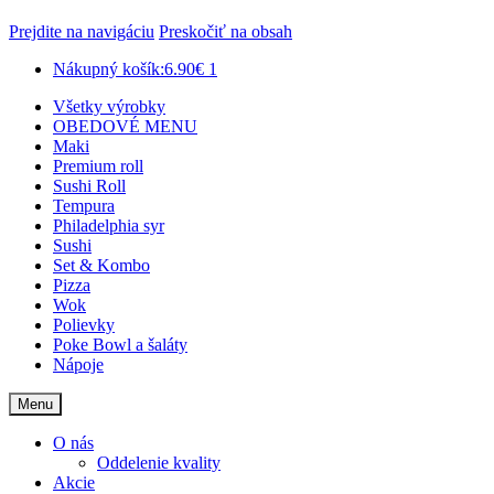
Prejdite na navigáciu
Preskočiť na obsah
Nákupný košík:
6.90€
1
Všetky výrobky
OBEDOVÉ MENU
Maki
Premium roll
Sushi Roll
Tempura
Philadelphia syr
Sushi
Set & Kombo
Pizza
Wok
Polievky
Poke Bowl a šaláty
Nápoje
Menu
O nás
Oddelenie kvality
Akcie