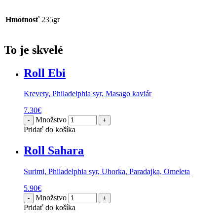
Hmotnosť
235gr
To je skvelé
Roll Ebi
Krevety, Philadelphia syr, Masago kaviár
7.30
€
Množstvo
Pridať do košíka
Roll Sahara
Surimi, Philadelphia syr, Uhorka, Paradajka, Omeleta
5.90
€
Množstvo
Pridať do košíka