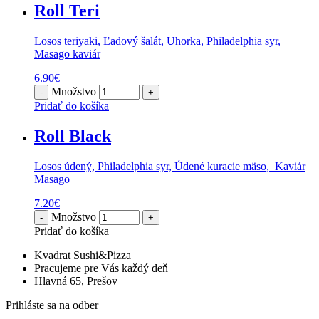
Roll Teri
Losos teriyaki, Ľadový šalát, Uhorka, Philadelphia syr,
Masago kaviár
6.90
€
Množstvo
Pridať do košíka
Roll Black
Losos údený, Philadelphia syr, Údené kuracie mäso, Kaviár
Masago
7.20
€
Množstvo
Pridať do košíka
Kvadrat Sushi&Pizza
Pracujeme pre Vás každý deň
Hlavná 65, Prešov
Prihláste sa na odber