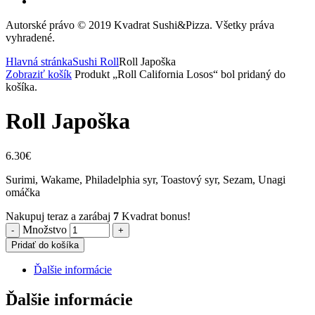
Autorské právo © 2019 Kvadrat Sushi&Pizza. Všetky práva
vyhradené.
Hlavná stránka
Sushi Roll
Roll Japoška
Zobraziť košík
Produkt „Roll California Losos“ bol pridaný do
košíka.
Roll Japoška
6.30
€
Surimi, Wakame, Philadelphia syr, Toastový syr, Sezam, Unagi
omáčka
Nakupuj teraz a zarábaj
7
Kvadrat bonus!
Množstvo
Pridať do košíka
Ďalšie informácie
Ďalšie informácie