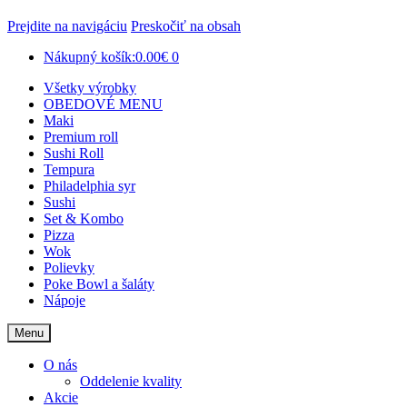
Prejdite na navigáciu
Preskočiť na obsah
Nákupný košík:
0.00€
0
Všetky výrobky
OBEDOVÉ MENU
Maki
Premium roll
Sushi Roll
Tempura
Philadelphia syr
Sushi
Set & Kombo
Pizza
Wok
Polievky
Poke Bowl a šaláty
Nápoje
Menu
O nás
Oddelenie kvality
Akcie