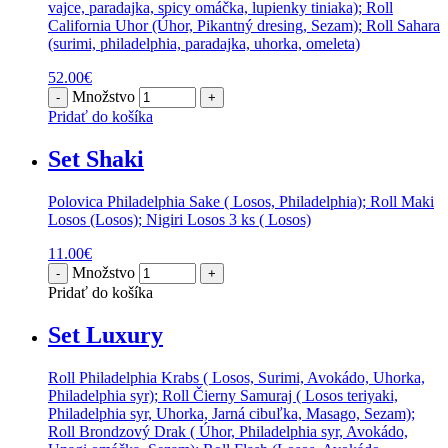
vajce, paradajka, spicy omáčka, lupienky tiniaka); Roll
California Uhor (Úhor, Pikantný dresing, Sezam); Roll Sahara
(surimi, philadelphia, paradajka, uhorka, omeleta)
52.00
€
Množstvo
Pridať do košíka
Set Shaki
Polovica Philadelphia Sake ( Losos, Philadelphia); Roll Maki
Losos (Losos); Nigiri Losos 3 ks ( Losos)
11.00
€
Množstvo
Pridať do košíka
Set Luxury
Roll Philadelphia Krabs ( Losos, Surimi, Avokádo, Uhorka,
Philadelphia syr); Roll Čierny Samuraj ( Losos teriyaki,
Philadelphia syr, Uhorka, Jarná cibuľka, Masago, Sezam);
Roll Brondzový Drak ( Úhor, Philadelphia syr, Avokádo,