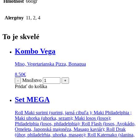
Hmotnosť
660gr
Alergény
11, 2, 4
To je skvelé
Kombo Vega
Miso, Vegetarianska Pizza, Bonaqua
8.50
€
Množstvo
Pridať do košíka
Set MEGA
Roll Maki surimi (surimi, jarná cibuľa ); Maki Philadelphia ;
Maki uhorka (uhorka, sezam); Maki losos (losos);
Philadelphia (losos, philadelphia); Roll Flash (losos, Avokádo,
Omeleta, Japonská majonéza, Masago kaviár); Roll Drak
(úhor, philadelrhia, uhorka, masago); Roll Katemako (slanina,