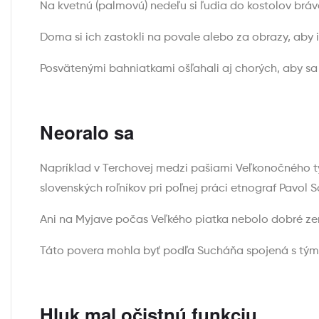
Na kvetnú (palmovú) nedeľu si ľudia do kostolov bráva
Doma si ich zastokli na povale alebo za obrazy, aby i
Posvätenými bahniatkami ošľahali aj chorých, aby sa 
Neoralo sa
Napríklad v Terchovej medzi pašiami Veľkonočného týž
slovenských roľníkov pri poľnej práci etnograf Pavol 
Ani na Myjave počas Veľkého piatka nebolo dobré zem
Táto povera mohla byť podľa Sucháňa spojená s tým, 
Hluk mal očistnú funkciu