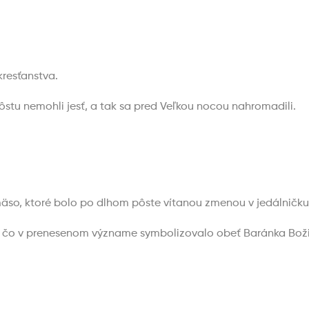
kresťanstva.
ôstu nemohli jesť, a tak sa pred Veľkou nocou nahromadili.
äso, ktoré bolo po dlhom pôste vítanou zmenou v jedálničku
a, čo v prenesenom význame symbolizovalo obeť Baránka Bož