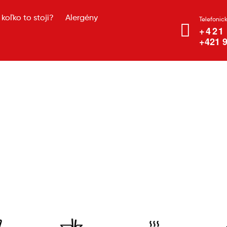
koľko to stoji?
Alergény
Telefonic
+421
+421 9