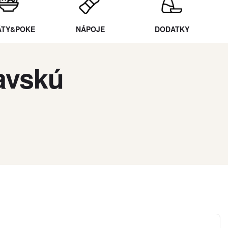
ÁTY&POKE
NÁPOJE
DODATKY
avskú