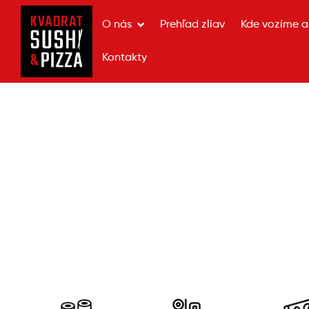
O nás
Prehľad zliav
Kde vozíme a 
Kontakty