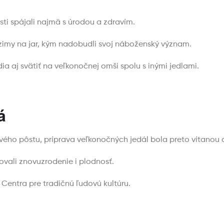
sti spájali najmä s úrodou a zdravím.
zimy na jar, kým nadobudli svoj náboženský význam.
dia aj svätiť na veľkonočnej omši spolu s inými jedlami.
á
ého pôstu, príprava veľkonočných jedál bola preto vítanou 
ovali znovuzrodenie i plodnosť.
Centra pre tradičnú ľudovú kultúru.