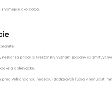
s známejšie ako baba.
cie
zmanité.
, neskôr sa pridal aj kresťanský význam spájaný so zmŕtvychvs
ibačke a oblievačke.
 pred Veľkonočnou nedeľou) dodržiavali ľudia v minulosti m