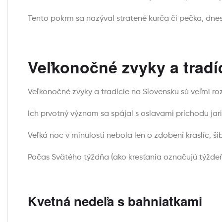
Tento pokrm sa nazýval stratené kurča či pečka, dne
Veľkonočné zvyky a tradí
Veľkonočné zvyky a tradície na Slovensku sú veľmi ro
Ich prvotný význam sa spájal s oslavami príchodu jari
Veľká noc v minulosti nebola len o zdobení kraslíc, š
Počas Svätého týždňa (ako kresťania označujú týždeň
Kvetná nedeľa s bahniatkami