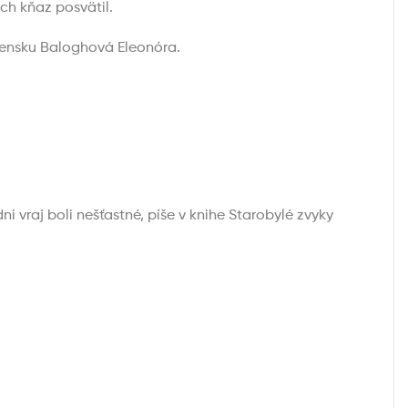
ch kňaz posvätil.
ovensku Baloghová Eleonóra.
 vraj boli nešťastné, píše v knihe Starobylé zvyky