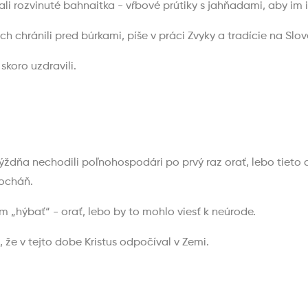
li rozvinuté bahnaitka - vŕbové prútiky s jahňadami, aby im i
ch chránili pred búrkami, píše v práci Zvyky a tradície na Sl
skoro uzdravili.
dňa nechodili poľnohospodári po prvý raz orať, lebo tieto dni
Socháň.
 „hýbať“ - orať, lebo by to mohlo viesť k neúrode.
že v tejto dobe Kristus odpočíval v Zemi.