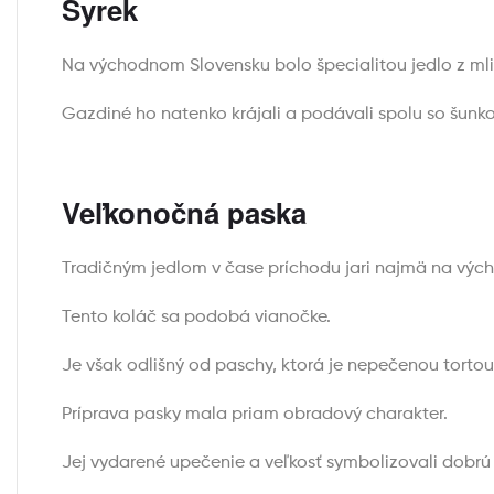
Syrek
Na východnom Slovensku bolo špecialitou jedlo z mli
Gazdiné ho natenko krájali a podávali spolu so šunko
Veľkonočná paska
Tradičným jedlom v čase príchodu jari najmä na výc
Tento koláč sa podobá vianočke.
Je však odlišný od paschy, ktorá je nepečenou torto
Príprava pasky mala priam obradový charakter.
Jej vydarené upečenie a veľkosť symbolizovali dobrú