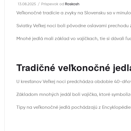
13.08.2025
Príspevok od
Roskosh
Veľkonočné tradície a zvyky na Slovensku sa v minulo
Sviatky Veľkej noci boli pôvodne oslavami prechodu 
Mnohé jedlá mali základ vo vajíčkach, tie si dávali ľu
Tradičné veľkonočné jedl
U kresťanov Veľkej noci predchádza obdobie 40-dňov
Základom mnohých jedál boli vajíčka, ktoré symboliz
Tipy na veľkonočné jedlá pochádzajú z Encyklopédie 