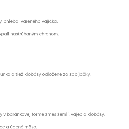
, chleba, vareného vajíčka.
osypali nastrúhaným chrenom.
šunka a tiež klobásy odložené zo zabíjačky.
y v baránkovej forme zmes žemlí, vajec a klobásy.
jce a údené mäso.