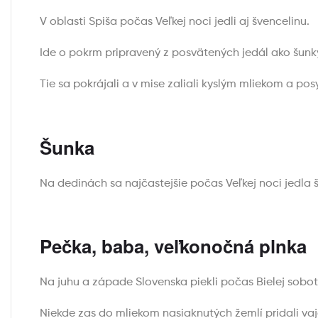
V oblasti Spiša počas Veľkej noci jedli aj švencelinu.
Ide o pokrm pripravený z posvätených jedál ako šunky
Tie sa pokrájali a v mise zaliali kyslým mliekom a p
Šunka
Na dedinách sa najčastejšie počas Veľkej noci jedla 
Pečka, baba, veľkonočná plnka
Na juhu a západe Slovenska piekli počas Bielej sobot
Niekde zas do mliekom nasiaknutých žemlí pridali va