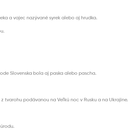
eka a vajec nazývané syrek alebo aj hrudka.
u.
hode Slovenska bola aj paska alebo pascha.
u z tvarohu podávanou na Veľkú noc v Rusku a na Ukrajine.
 úrodu.