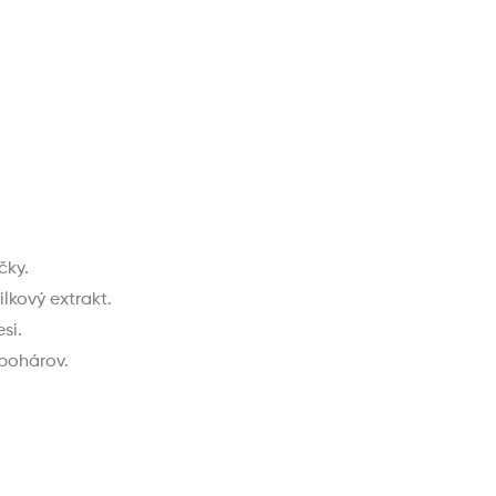
čky.
lkový extrakt.
si.
 pohárov.