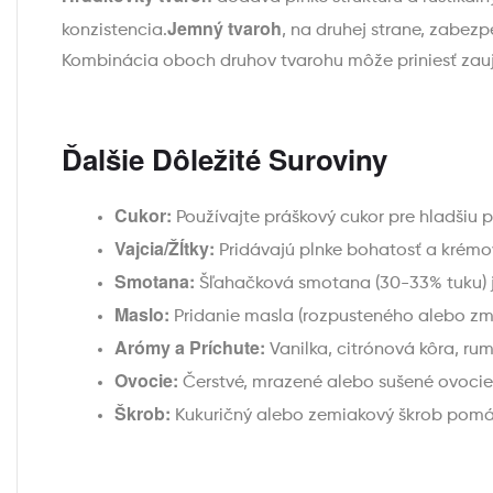
Jemný tvaroh
konzistencia.
, na druhej strane, zabez
Kombinácia oboch druhov tvarohu môže priniesť zaují
Ďalšie Dôležité Suroviny
Cukor:
Používajte práškový cukor pre hladšiu p
Vajcia/Žĺtky:
Pridávajú plnke bohatosť a krémov
Smotana:
Šľahačková smotana (30-33% tuku) je
Maslo:
Pridanie masla (rozpusteného alebo zmä
Arómy a Príchute:
Vanilka, citrónová kôra, ru
Ovocie:
Čerstvé, mrazené alebo sušené ovocie 
Škrob:
Kukuričný alebo zemiakový škrob pomáha