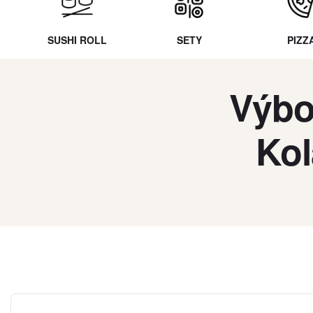
SUSHI ROLL
SETY
PIZZ
Výbo
Kol