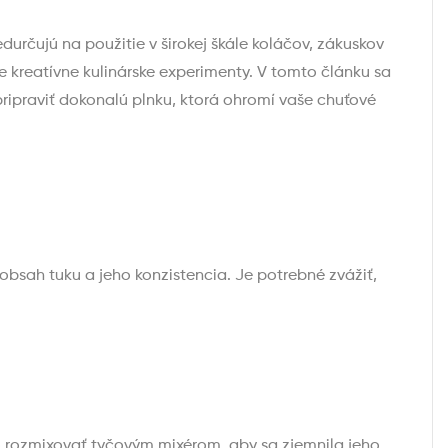
určujú na použitie v širokej škále koláčov, zákuskov
 kreatívne kulinárske experimenty. V tomto článku sa
ripraviť dokonalú plnku, ktorá ohromí vaše chuťové
 obsah tuku a jeho konzistencia. Je potrebné zvážiť,
bo rozmixovať tyčovým mixérom, aby sa zjemnila jeho