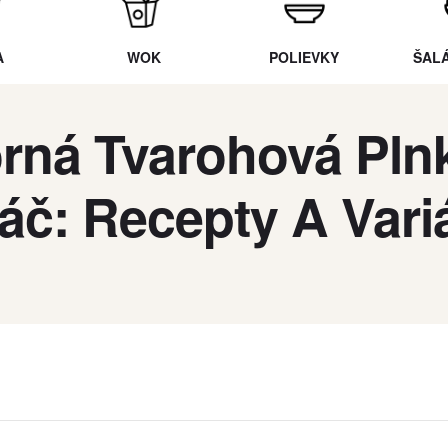
A
WOK
POLIEVKY
ŠAL
rná Tvarohová Pln
áč: Recepty A Vari