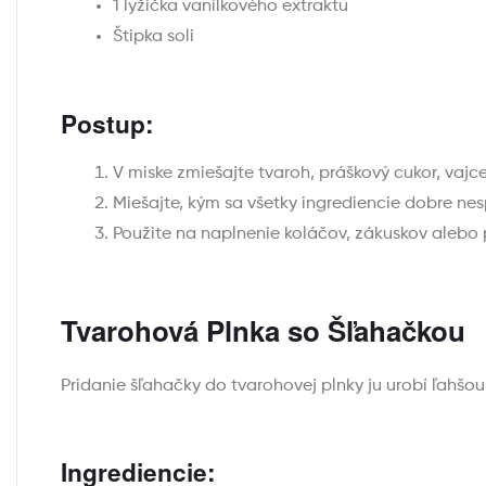
1 lyžička vanilkového extraktu
Štipka soli
Postup:
V miske zmiešajte tvaroh, práškový cukor, vajce,
Miešajte, kým sa všetky ingrediencie dobre nes
Použite na naplnenie koláčov, zákuskov alebo 
Tvarohová Plnka so Šľahačkou
Pridanie šľahačky do tvarohovej plnky ju urobí ľahšo
Ingrediencie: