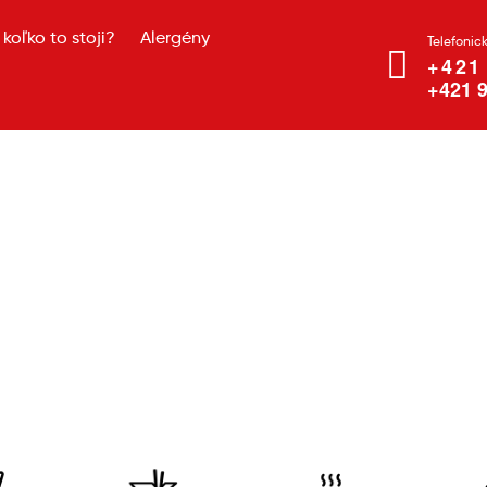
koľko to stoji?
Alergény
Telefonic
+421
+421 9