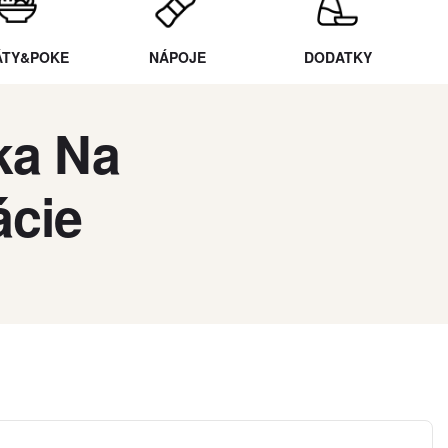
ÁTY&POKE
NÁPOJE
DODATKY
ka Na
ácie