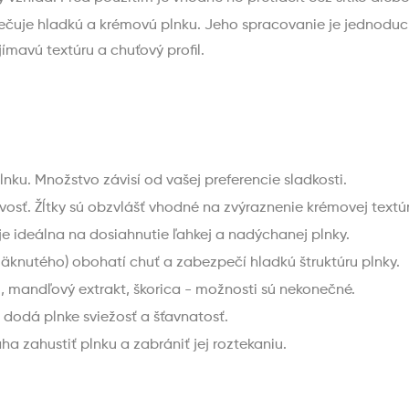
pečuje hladkú a krémovú plnku. Jeho spracovanie je jednoduch
mavú textúru a chuťový profil.
lnku. Množstvo závisí od vašej preferencie sladkosti.
osť. Žĺtky sú obzvlášť vhodné na zvýraznenie krémovej textúr
 ideálna na dosiahnutie ľahkej a nadýchanej plnky.
knutého) obohatí chuť a zabezpečí hladkú štruktúru plnky.
m, mandľový extrakt, škorica - možnosti sú nekonečné.
dodá plnke sviežosť a šťavnatosť.
 zahustiť plnku a zabrániť jej roztekaniu.