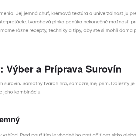
enia. Jej jemná chuť, krémová textúra a univerzálnosť ju pred
terpretácie, tvarohová plnka ponúka nekonečné možnosti pre
mame rôzne recepty, techniky a tipy, aby ste si mohli doma p
: Výber a Príprava Surovín
h surovín. Samotný tvaroh hrá, samozrejme, prím. Dôležitý je
ne jeho kombináciu.
Jemný
y vzhľad. Pred použitím je vhodné ho pretlačiť cez sitko ale