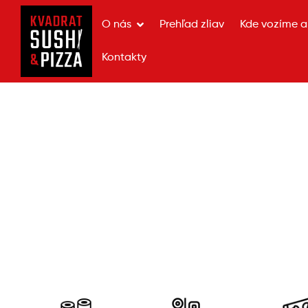
O nás
Prehľad zliav
Kde vozíme a 
Kontakty