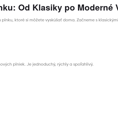
nku: Od Klasiky po Moderné V
ú plnku, ktoré si môžete vyskúšať doma. Začneme s klasick
ých plniek. Je jednoduchý, rýchly a spoľahlivý.