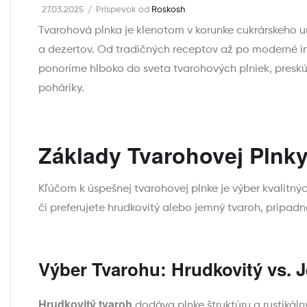
27.03.2025
Príspevok od
Roskosh
Tvarohová plnka je klenotom v korunke cukrárskeho um
a dezertov. Od tradičných receptov až po moderné in
ponoríme hlboko do sveta tvarohových plniek, preskú
poháriky.
Základy Tvarohovej Plnky
Kľúčom k úspešnej tvarohovej plnke je výber kvalitnýc
či preferujete hrudkovitý alebo jemný tvaroh, prípad
Výber Tvarohu: Hrudkovitý vs. 
Hrudkovitý tvaroh
dodáva plnke štruktúru a rustikáln