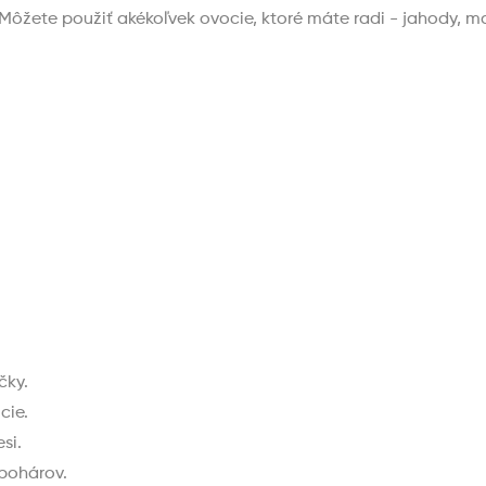
Môžete použiť akékoľvek ovocie, ktoré máte radi - jahody, mal
čky.
cie.
si.
 pohárov.