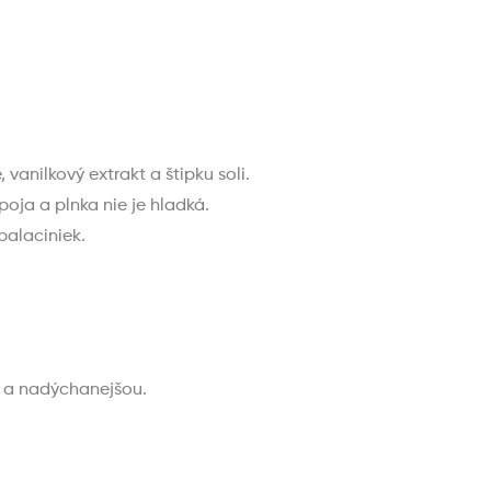
 vanilkový extrakt a štipku soli.
poja a plnka nie je hladká.
palaciniek.
u a nadýchanejšou.