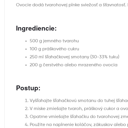
Ovocie dodá tvarohovej plnke sviežosť a šťavnatosť. 
Ingrediencie:
500 g jemného tvarohu
100 g práškového cukru
250 ml šľahačkovej smotany (30-33% tuku)
200 g čerstvého alebo mrazeného ovocia
Postup:
Vyšľahajte šľahačkovú smotanu do tuhej šľaha
V miske zmiešajte tvaroh, práškový cukor a ovo
Opatrne vmiešajte šľahačku do tvarohovej zme
Použite na naplnenie koláčov, zákuskov alebo