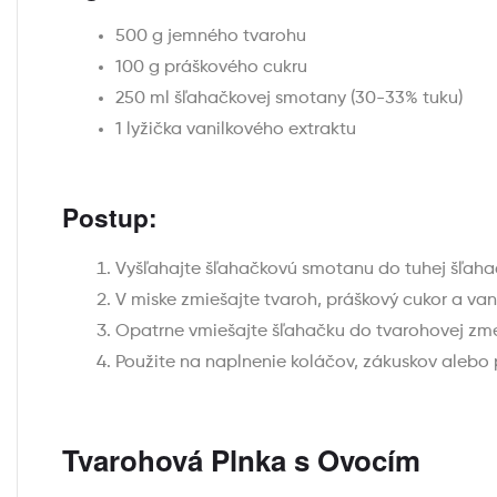
500 g jemného tvarohu
100 g práškového cukru
250 ml šľahačkovej smotany (30-33% tuku)
1 lyžička vanilkového extraktu
Postup:
Vyšľahajte šľahačkovú smotanu do tuhej šľaha
V miske zmiešajte tvaroh, práškový cukor a vani
Opatrne vmiešajte šľahačku do tvarohovej zme
Použite na naplnenie koláčov, zákuskov alebo
Tvarohová Plnka s Ovocím