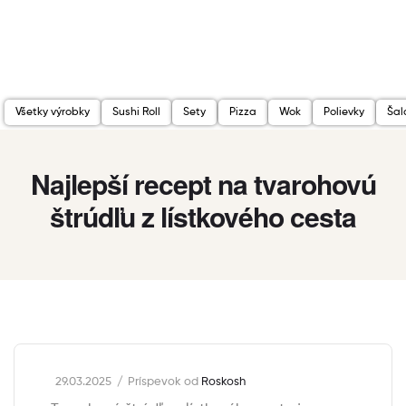
Všetky výrobky
Sushi Roll
Sety
Pizza
Wok
Polievky
Šal
Najlepší recept na tvarohovú
štrúdľu z lístkového cesta
29.03.2025
Príspevok od
Roskosh