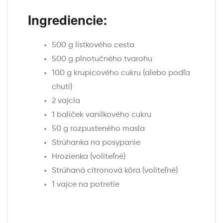
Ingrediencie:
500 g lístkového cesta
500 g plnotučného tvarohu
100 g krupicového cukru (alebo podľa
chuti)
2 vajcia
1 balíček vanilkového cukru
50 g rozpusteného masla
Strúhanka na posypanie
Hrozienka (voliteľné)
Strúhaná citronová kôra (voliteľné)
1 vajce na potretie