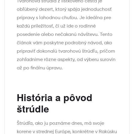
Tvarohová štrúdľa z lístkového cesta je
obľúbený dezert, ktorý spája jednoduchosť
prípravy s lahodnou chuťou. Je ideálna pre
každú príležitosť, či už ide o rodinné
posedenie alebo nečakanú návštevu. Tento
článok vám poskytne podrobný návod, ako
pripraviť dokonalú tvarohovú štrúdľu, pričom
zohľadníme rôzne aspekty, od výberu surovín
až po finálnu úpravu.
História a pôvod
štrúdle
Štrúdľa, ako ju poznáme dnes, má svoje
korene v strednej Európe, konkrétne v Rakúsku