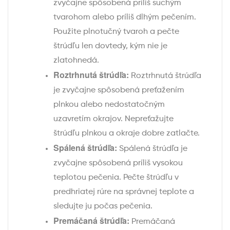
zvyčajne spôsobená príliš suchým
tvarohom alebo príliš dlhým pečením.
Použite plnotučný tvaroh a pečte
štrúdľu len dovtedy, kým nie je
zlatohnedá.
Roztrhnutá štrúdľa:
Roztrhnutá štrúdľa
je zvyčajne spôsobená preťažením
plnkou alebo nedostatočným
uzavretím okrajov. Nepreťažujte
štrúdľu plnkou a okraje dobre zatlačte.
Spálená štrúdľa:
Spálená štrúdľa je
zvyčajne spôsobená príliš vysokou
teplotou pečenia. Pečte štrúdľu v
predhriatej rúre na správnej teplote a
sledujte ju počas pečenia.
Premáčaná štrúdľa:
Premáčaná