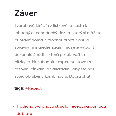
Záver
Tvarohová štrúdľa z lístkového cesta je
lahodný a jednoduchý dezert, ktorý si môžete
pripraviť doma. S trochou trpezlivosti a
správnymi ingredienciami môžete vytvoriť
dokonalú štrúdľu, ktorá poteší vašich
blízkych. Nezabudnite experimentovať s
rôznymi plnkami a variáciami, aby ste našli
svoju obľúbenú kombináciu. Dobrú chuť!
tags:
#
Recept
Tradičná tvarohová štrúdľa: recept na domácu
dobrotu