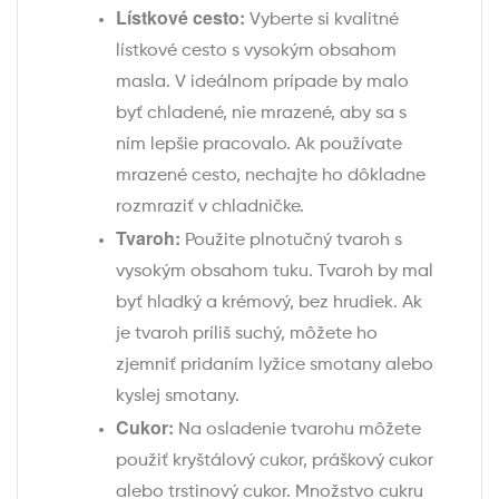
Lístkové cesto:
Vyberte si kvalitné
lístkové cesto s vysokým obsahom
masla. V ideálnom prípade by malo
byť chladené, nie mrazené, aby sa s
ním lepšie pracovalo. Ak používate
mrazené cesto, nechajte ho dôkladne
rozmraziť v chladničke.
Tvaroh:
Použite plnotučný tvaroh s
vysokým obsahom tuku. Tvaroh by mal
byť hladký a krémový, bez hrudiek. Ak
je tvaroh príliš suchý, môžete ho
zjemniť pridaním lyžice smotany alebo
kyslej smotany.
Cukor:
Na osladenie tvarohu môžete
použiť kryštálový cukor, práškový cukor
alebo trstinový cukor. Množstvo cukru