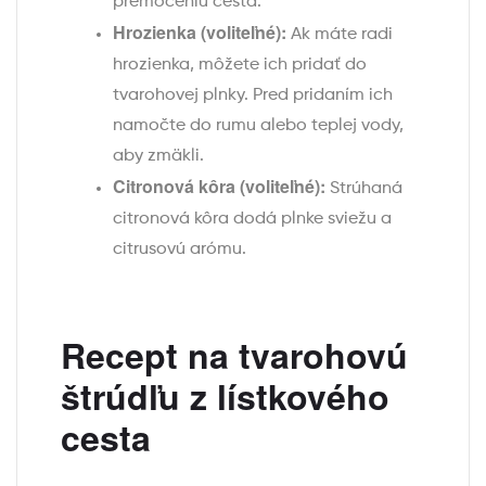
premočeniu cesta.
Hrozienka (voliteľné):
Ak máte radi
hrozienka, môžete ich pridať do
tvarohovej plnky. Pred pridaním ich
namočte do rumu alebo teplej vody,
aby zmäkli.
Citronová kôra (voliteľné):
Strúhaná
citronová kôra dodá plnke sviežu a
citrusovú arómu.
Recept na tvarohovú
štrúdľu z lístkového
cesta