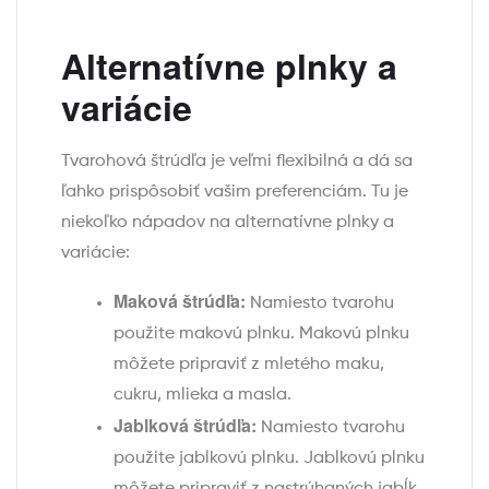
Alternatívne plnky a
variácie
Tvarohová štrúdľa je veľmi flexibilná a dá sa
ľahko prispôsobiť vašim preferenciám. Tu je
niekoľko nápadov na alternatívne plnky a
variácie:
Maková štrúdľa:
Namiesto tvarohu
použite makovú plnku. Makovú plnku
môžete pripraviť z mletého maku,
cukru, mlieka a masla.
Jablková štrúdľa:
Namiesto tvarohu
použite jablkovú plnku. Jablkovú plnku
môžete pripraviť z nastrúhaných jabĺk,