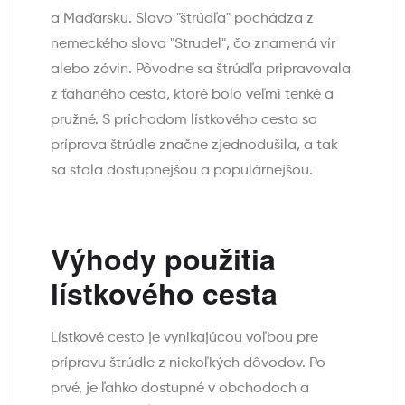
a Maďarsku. Slovo "štrúdľa" pochádza z
nemeckého slova "Strudel", čo znamená vír
alebo závin. Pôvodne sa štrúdľa pripravovala
z ťahaného cesta, ktoré bolo veľmi tenké a
pružné. S príchodom lístkového cesta sa
príprava štrúdle značne zjednodušila, a tak
sa stala dostupnejšou a populárnejšou.
Výhody použitia
lístkového cesta
Lístkové cesto je vynikajúcou voľbou pre
prípravu štrúdle z niekoľkých dôvodov. Po
prvé, je ľahko dostupné v obchodoch a