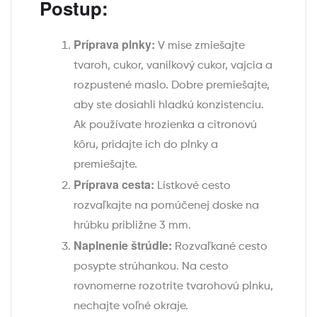
Postup:
Príprava plnky:
V mise zmiešajte
tvaroh, cukor, vanilkový cukor, vajcia a
rozpustené maslo. Dobre premiešajte,
aby ste dosiahli hladkú konzistenciu.
Ak používate hrozienka a citronovú
kôru, pridajte ich do plnky a
premiešajte.
Príprava cesta:
Lístkové cesto
rozvaľkajte na pomúčenej doske na
hrúbku približne 3 mm.
Naplnenie štrúdle:
Rozvaľkané cesto
posypte strúhankou. Na cesto
rovnomerne rozotrite tvarohovú plnku,
nechajte voľné okraje.