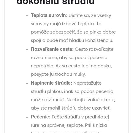
dokonalú štrúdľu
Teplota surovín:
Uistite sa, že všetky
suroviny majú izbovú teplotu. To
pomôže zabezpečiť, že sa plnka dobre
spojí a bude mať hladkú konzistenciu.
Rozvaľkanie cesta:
Cesto rozvaľkajte
rovnomerne, aby sa počas pečenia
nepretrhlo. Ak sa cesto lepí na dosku,
posypte ju trochou múky.
Naplnenie štrúdle:
Nepreťažujte
štrúdľu plnkou, inak sa počas pečenia
môže roztrhnúť. Nechajte voľné okraje,
aby ste mohli štrúdľu dobre uzavrieť.
Pečenie:
Pečte štrúdľu v predhriatej
rúre na správnej teplote. Príliš nízka