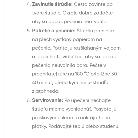
Zavinutie štrúdle:
Cesto zaviňte do
tvaru štrúdle. Okraje dobre zatlačte,
aby sa počas pečenia neotvorili.
Potretie a pečenie:
Štrúdľu preneste
na plech vystlaný papierom na
pečenie. Potrite ju rozšľahaným vajcom
a popichajte vidličkou, aby sa počas
pečenia neuvoľnila para. Pečte v
predhriatej rúre na 180 °C približne 30-
40 minút, alebo kým nie je štrúdľa
zlatohnedá.
Servírovanie:
Po upečení nechajte
štrúdľu mierne vychladnúť. Posypte ju
práškovým cukrom a nakrájajte na
plátky. Podávajte teplú alebo studenú.