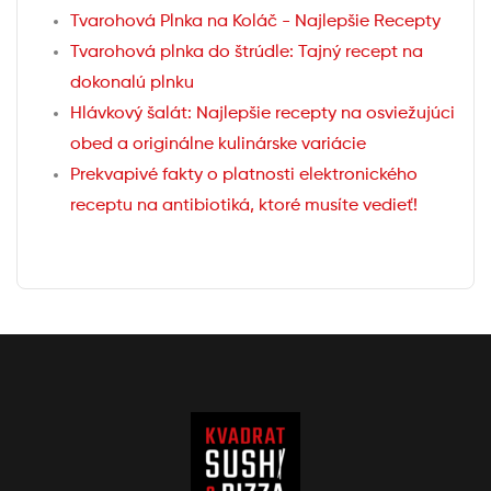
Tvarohová Plnka na Koláč - Najlepšie Recepty
Tvarohová plnka do štrúdle: Tajný recept na
dokonalú plnku
Hlávkový šalát: Najlepšie recepty na osviežujúci
obed a originálne kulinárske variácie
Prekvapivé fakty o platnosti elektronického
receptu na antibiotiká, ktoré musíte vedieť!