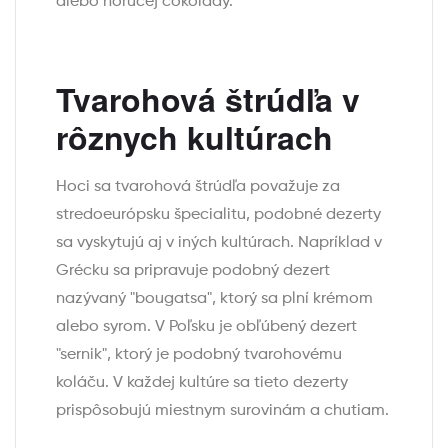
alebo horúcej čokolády.
Tvarohová štrúdľa v
rôznych kultúrach
Hoci sa tvarohová štrúdľa považuje za
stredoeurópsku špecialitu, podobné dezerty
sa vyskytujú aj v iných kultúrach. Napríklad v
Grécku sa pripravuje podobný dezert
nazývaný "bougatsa", ktorý sa plní krémom
alebo syrom. V Poľsku je obľúbený dezert
"sernik", ktorý je podobný tvarohovému
koláču. V každej kultúre sa tieto dezerty
prispôsobujú miestnym surovinám a chutiam.