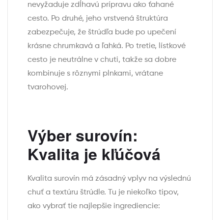
nevyžaduje zdĺhavú prípravu ako ťahané
cesto. Po druhé, jeho vrstvená štruktúra
zabezpečuje, že štrúdľa bude po upečení
krásne chrumkavá a ľahká. Po tretie, lístkové
cesto je neutrálne v chuti, takže sa dobre
kombinuje s rôznymi plnkami, vrátane
tvarohovej.
Výber surovín:
Kvalita je kľúčová
Kvalita surovín má zásadný vplyv na výslednú
chuť a textúru štrúdle. Tu je niekoľko tipov,
ako vybrať tie najlepšie ingrediencie: