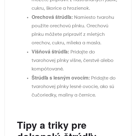
cukru, škorice a hrozienok.
Orechová štrúdľa:
Namiesto tvarohu
použite orechovú plnku. Orechovú
plnku môžete pripraviť z mletých
orechov, cukru, mlieka a masla.
Višňová štrúdľa:
Pridajte do
tvarohovej plnky višne, čerstvé alebo
kompótované.
Štrúdľa s lesným ovocím:
Pridajte do
tvarohovej plnky lesné ovocie, ako sú
čučoriedky, maliny a černice.
Tipy a triky pre