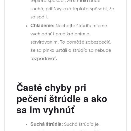
teplota spôsobí, že štrúdľa bude
suchá, príliš vysoká teplota spôsobí, že
sa spáli.
Chladenie:
Nechajte štrúdľu mierne
vychladnúť pred krájaním a
servírovaním. To pomôže zabezpečiť,
že sa plnka ustáli a štrúdľa sa nebude
rozpadávať.
Časté chyby pri
pečení štrúdle a ako
sa im vyhnúť
Suchá štrúdľa:
Suchá štrúdľa je