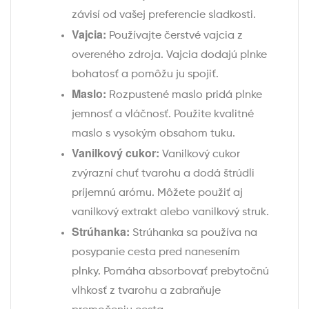
závisí od vašej preferencie sladkosti.
Vajcia:
Používajte čerstvé vajcia z
overeného zdroja. Vajcia dodajú plnke
bohatosť a pomôžu ju spojiť.
Maslo:
Rozpustené maslo pridá plnke
jemnosť a vláčnosť. Použite kvalitné
maslo s vysokým obsahom tuku.
Vanilkový cukor:
Vanilkový cukor
zvýrazní chuť tvarohu a dodá štrúdli
príjemnú arómu. Môžete použiť aj
vanilkový extrakt alebo vanilkový struk.
Strúhanka:
Strúhanka sa používa na
posypanie cesta pred nanesením
plnky. Pomáha absorbovať prebytočnú
vlhkosť z tvarohu a zabraňuje