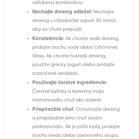
obľúbenú kombináciu.
Nechajte dresing odležať:
Nechajte
dresing v chladničke aspoň 30 minút,
aby sa chute prepojili.
Konzistencia:
Ak chcete redší dresing,
pridajte trochu vody alebo citrónovej
šťavy. Ak chcete hustejší dresing,
použite grécky jogurt alebo pridajte
rozpučené avokádo.
Používajte čerstvé ingrediencie:
Čerstvé bylinky a koreniny majú
intenzívnejšiu chuť ako sušené.
Prispôsobte chuť:
Ochutnajte dresing
a prispôsobte jeho chuť svojim
preferenciám. Ak je príliš kyslý, pridajte
trochu medu alebo javorového sirupu.