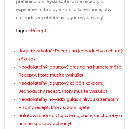
preferenciám. Vyskúšajte rôzne recepty a
experimentujte s bylinkami a koreninami, aby
ste našli svoj obľúbený jogurtový dresing!
tags:
#
Recept
Jogurtový koláč: Recept na jednoduchý a chutný
zákusok
Neodolateľný jogurtový dresing na kuracie mäso:
Recepty, ktoré musíte vyskúšať!
Neodolateľný jogurtový koláč s kakaom:
Jednoduchý recept, ktorý musíte vyskúšať!
Neodolateľný hovädzí guláš s hlivou a zemiakmi
– Tajný recept, ktorý si zamilujete!
Salátová uhorka: Objavte najčastejšie choroby a
účinné spôsoby ochrany!