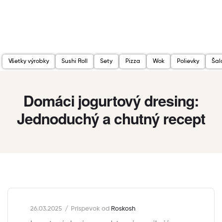
Všetky výrobky
Sushi Roll
Sety
Pizza
Wok
Polievky
Šal
Domáci jogurtový dresing:
Jednoduchý a chutný recept
26.03.2025
Príspevok od
Roskosh