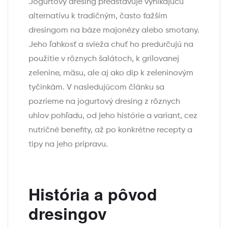
Jogurtový dresing predstavuje vynikajúcu
alternatívu k tradičným, často ťažším
dresingom na báze majonézy alebo smotany.
Jeho ľahkosť a svieža chuť ho predurčujú na
použitie v rôznych šalátoch, k grilovanej
zelenine, mäsu, ale aj ako dip k zeleninovým
tyčinkám. V nasledujúcom článku sa
pozrieme na jogurtový dresing z rôznych
uhlov pohľadu, od jeho histórie a variant, cez
nutričné benefity, až po konkrétne recepty a
tipy na jeho prípravu.
História a pôvod
dresingov