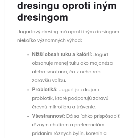
dresingu oproti iným
dresingom
Jogurtový dresing má oproti iným dresingom
niekoľko významných výhod:
Nižší obsah tuku a kalórií:
Jogurt
obsahuje menej tuku ako majonéza
alebo smotana, čo z neho robí
zdravšiu voľbu.
Probiotiká:
Jogurt je zdrojom
probiotík, ktoré podporujú zdravú
črevnú mikroflóru a trávenie.
Všestrannosť:
Dá sa ľahko prispôsobiť
rôznym chutiam a preferenciám
pridaním rôznych bylín, korenín a