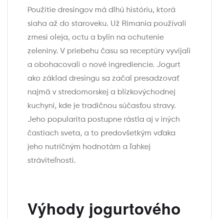
Použitie dresingov má dlhú históriu, ktorá
siaha až do staroveku. Už Rimania používali
zmesi oleja, octu a bylín na ochutenie
zeleniny. V priebehu času sa receptúry vyvíjali
a obohacovali o nové ingrediencie. Jogurt
ako základ dresingu sa začal presadzovať
najmä v stredomorskej a blízkovýchodnej
kuchyni, kde je tradičnou súčasťou stravy.
Jeho popularita postupne rástla aj v iných
častiach sveta, a to predovšetkým vďaka
jeho nutričným hodnotám a ľahkej
stráviteľnosti.
Výhody jogurtového