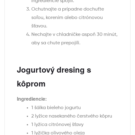
ingrediencie spojili.
Ochutnajte a prípadne dochuťte
soľou, korením alebo citrónovou
šťavou.
Nechajte v chladničke aspoň 30 minút,
aby sa chute prepojili.
Jogurtový dresing s
kôprom
Ingrediencie:
1 šálka bieleho jogurtu
2 lyžice nasekaného čerstvého kôpru
1 lyžica citrónovej šťavy
1 lyžička olivového oleja