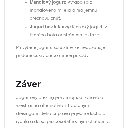
Mandľový jogurt:
Vyrába sa z
mandľového mlieka a má jemnú
orechovú chuť.
Jogurt bez laktózy:
Klasický jogurt, z
ktorého bola odstránená laktóza.
Pri výbere jogurtu sa uistite, že neobsahuje
pridané cukry alebo umelé prísady.
Záver
Jogurtový dresing je vynikajúca, zdravá a
všestranná alternatíva k tradičným
dresingom. Jeho príprava je jednoduchá a
rýchla a dá sa prispôsobiť rôznym chutiam a