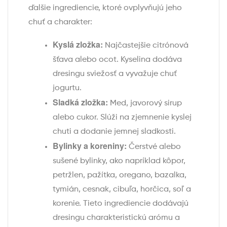
ďalšie ingrediencie, ktoré ovplyvňujú jeho
chuť a charakter:
Kyslá zložka:
Najčastejšie citrónová
šťava alebo ocot. Kyselina dodáva
dresingu sviežosť a vyvažuje chuť
jogurtu.
Sladká zložka:
Med, javorový sirup
alebo cukor. Slúži na zjemnenie kyslej
chuti a dodanie jemnej sladkosti.
Bylinky a koreniny:
Čerstvé alebo
sušené bylinky, ako napríklad kôpor,
petržlen, pažítka, oregano, bazalka,
tymián, cesnak, cibuľa, horčica, soľ a
korenie. Tieto ingrediencie dodávajú
dresingu charakteristickú arómu a