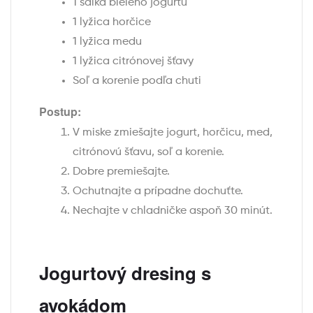
1 šálka bieleho jogurtu
1 lyžica horčice
1 lyžica medu
1 lyžica citrónovej šťavy
Soľ a korenie podľa chuti
Postup:
V miske zmiešajte jogurt, horčicu, med,
citrónovú šťavu, soľ a korenie.
Dobre premiešajte.
Ochutnajte a prípadne dochuťte.
Nechajte v chladničke aspoň 30 minút.
Jogurtový dresing s
avokádom