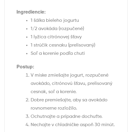
Ingrediencie:
1 šálka bieleho jogurtu
1/2 avokáda (rozpučené)
1 lyžica citrónovej šťavy
1 strúčik cesnaku (prelisovaný)
Soľ a korenie podľa chuti
Postup:
V miske zmiešajte jogurt, rozpučené
avokádo, citrónovú šťavu, prelisovaný
cesnak, soľ a korenie.
Dobre premiešajte, aby sa avokádo
rovnomerne rozložilo.
Ochutnajte a prípadne dochuťte.
Nechajte v chladničke aspoň 30 minút.