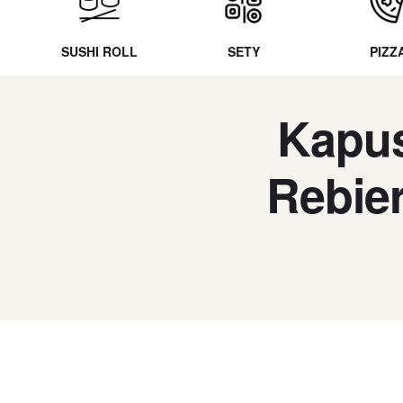
SUSHI ROLL
SETY
PIZZ
Kapus
Rebie