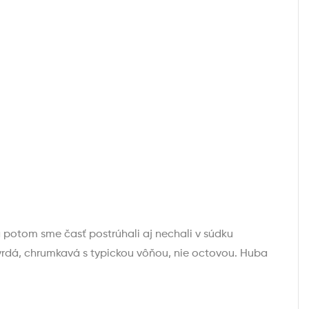
 potom sme časť postrúhali aj nechali v súdku
tvrdá, chrumkavá s typickou vôňou, nie octovou. Huba