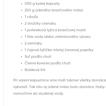
500 g kyslej kapusty
250 g údeného bravčového mäsa
1 cibuľa
2 strúčiky cesnaku
1 polievková lyžica bravčovej masti
1 liter vody alebo zeleninového vývaru
2 zemiaky
1 čajová lyžička mletej červenej papriky
Soľ podľa chuti
Čierne korenie podľa chuti
Bobkový list
Pri varení kapustnice sme mali takmer všetky domáce
vykvasiť. Tak isto aj údené mäso bolo domáce. Huby s
namočíme do studenej vody.