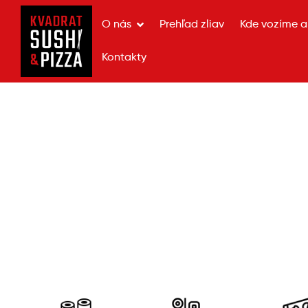
O nás
Prehľad zliav
Kde vozíme a 
Kontakty