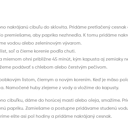
no nakrájanú cibuľu do sklovita. Pridáme pretlačený cesnak
hlo premiešame, aby paprika nezhnedla. K tomu pridáme nak
eme vodou alebo zeleninovým vývarom.
st, soľ a čierne korenie podľa chuti.
a miernom ohni približne 45 minút, kým kapusta aj zemiaky 
 môžeme podávať s chlebom alebo čerstvým pečivom.
bobkovým listom, čiernym a novým korením. Keď je mäso pol
ca. Namočené huby zlejeme z vody a vložíme do kapusty.
 cibuľku, dáme do horúcej masti alebo oleja, smažíme. Prid
enú papriku. Zamiešame a postupne pridávame studenú vod
ríme ešte asi pol hodiny a pridáme nakrájaný cesnak.