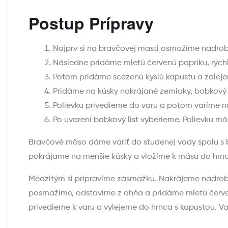
Postup Prípravy
Najprv si na bravčovej masti osmažíme nadrob
Následne pridáme mletú červenú papriku, rýc
Potom pridáme scezenú kyslú kapustu a zalej
Pridáme na kúsky nakrájané zemiaky, bobkový li
Polievku privedieme do varu a potom varíme n
Po uvarení bobkový list vyberieme. Polievku
Bravčové mäso dáme variť do studenej vody spolu s 
pokrájame na menšie kúsky a vložíme k mäsu do hrn
Medzitým si pripravíme zásmažku. Nakrájeme nadrobno
posmažíme, odstavíme z ohňa a pridáme mletú červ
privedieme k varu a vylejeme do hrnca s kapustou. Va