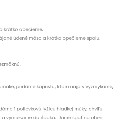
 a krátko opečieme.
rájané údené mäso a krátko opečieme spolu.
nezmäknú.
omäké, pridáme kapustu, ktorú najprv vyžmýkame,
áme 1 polievkovú lyžicu hladkej múky, chvíľu
u a vymiešame dohladka. Dáme späť na oheň,