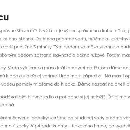
cu
a správne šťavnaté? Prvý krok je výber správneho druhu mäsa,
koleno, stehno. Do hrnca pridáme vodu, môžme aj koreniny a
o variť približne 3 minúty. Tým pádom sa mäso stiahne a bu
 mäsko tým pádom zostane šťavnaté a pekne ružové. Potom m
y. Vodu vylejeme a mäso krátko obvaríme. Potom dáme do s
nú klobásku a ďalej varíme. Urobíme si zápražku. Na masti 
u vodou pomaly miešame do hladka. Dáme naspäť na oheň ab
podávať ako hlavné jedlo a poriadne si jej naložiť. Ďalej má 
uvarená.
(okrem červenej papriky) vložíme do studenej vody a dáme va
a malé kocky. V prípade kuchty - tlakového hrnca, po vyzdv