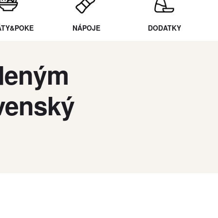
ÁTY&POKE
NÁPOJE
DODATKY
Údeným
venský