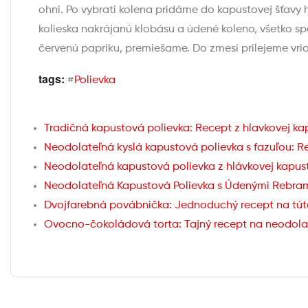
ohni. Po vybratí kolena pridáme do kapustovej šťa
kolieska nakrájanú klobásu a údené koleno, všetko 
červenú papriku, premiešame. Do zmesi prilejeme vri
tags:
#
Polievka
Tradičná kapustová polievka: Recept z hlavkovej ka
Neodolateľná kyslá kapustová polievka s fazuľou: Re
Neodolateľná kapustová polievka z hlávkovej kapusty
Neodolateľná Kapustová Polievka s Údenými Rebrami
Dvojfarebná povábnička: Jednoduchý recept na tút
Ovocno-čokoládová torta: Tajný recept na neodola