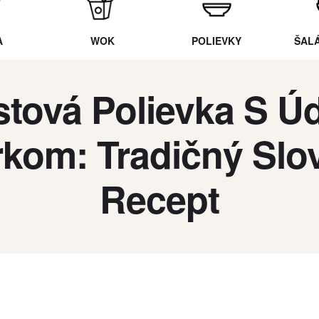
A
WOK
POLIEVKY
ŠAL
tová Polievka S 
rkom: Tradičný Slo
Recept