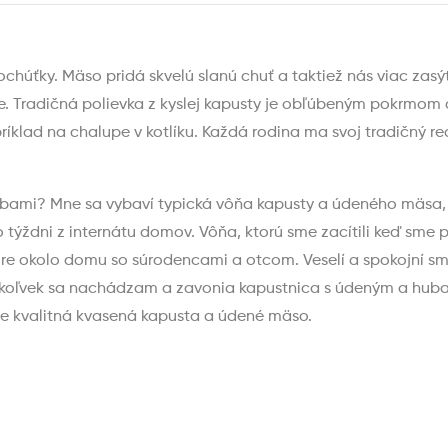
húťky. Mäso pridá skvelú slanú chuť a taktiež nás viac zas
 Tradičná polievka z kyslej kapusty je obľúbeným pokrmom aj
ríklad na chalupe v kotlíku. Každá rodina ma svoj tradičný rec
bami? Mne sa vybaví typická vôňa kapusty a údeného mäsa, kto
 týždni z internátu domov. Vôňa, ktorú sme zacítili keď sme p
vore okolo domu so súrodencami a otcom. Veselí a spokojní 
 Kdekoľvek sa nachádzam a zavonia kapustnica s údeným a huba
je kvalitná kvasená kapusta a údené mäso.