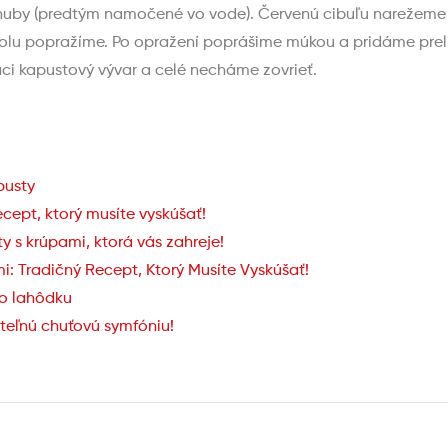
vy huby (predtým namočené vo vode). Červenú cibuľu nareže
spolu popražíme. Po opražení poprášime múkou a pridáme pre
aci kapustový vývar a celé necháme zovrieť.
pusty
cept, ktorý musíte vyskúšať!
 s krúpami, ktorá vás zahreje!
: Tradičný Recept, Ktorý Musíte Vyskúšať!
o lahôdku
teľnú chuťovú symfóniu!