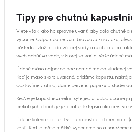
Tipy pre chutnú kapustni
Viete však, ako ho správne uvariť, aby bolo chutné 
výborne. Odporúčame vám bravčovú krkovičku, alebo 
následne vložíme do vriacej vody a necháme ho takt
vychladnúť vo vode, v ktorej sa varilo. Vaše údené
Údené mäso najprv na noc namočíme do studenej vod
Keď je mäso skoro uvarené, pridáme kapustu, nakrája
odstavíme z ohňa, dáme červenú papriku a studeno
Keďže je kapustnica veľmi sýte jedlo, odporúčame ju 
niekoľkých dňoch je jej chuť ešte lepšia ako čerstvo 
Údené koleno spolu s kyslou kapustou a koreninami 
kosti. Keď je mäso mäkké, vyberieme ho a narežeme n