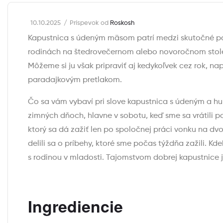
10.10.2025
Príspevok od
Roskosh
Kapustnica s údeným mäsom patrí medzi skutočné poc
rodinách na štedrovečernom alebo novoročnom stole.
Môžeme si ju však pripraviť aj kedykoľvek cez rok, nap
paradajkovým pretlakom.
Čo sa vám vybaví pri slove kapustnica s údeným a hu
zimných dňoch, hlavne v sobotu, keď sme sa vrátili po
ktorý sa dá zažiť len po spoločnej práci vonku na d
delili sa o príbehy, ktoré sme počas týždňa zažili.
s rodinou v mladosti. Tajomstvom dobrej kapustnice 
Ingrediencie