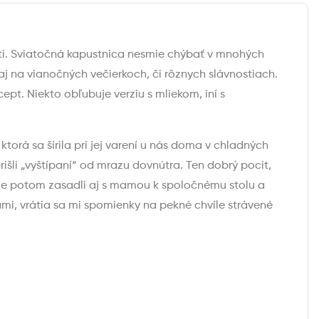
ýti. Sviatočná kapustnica nesmie chýbať v mnohých
 na vianočných večierkoch, či rôznych slávnostiach.
ept. Niekto obľubuje verziu s mliekom, iní s
rá sa šírila pri jej varení u nás doma v chladných
rišli „vyštípaní“ od mrazu dovnútra. Ten dobrý pocit,
sme potom zasadli aj s mamou k spoločnému stolu a
mi, vrátia sa mi spomienky na pekné chvíle strávené