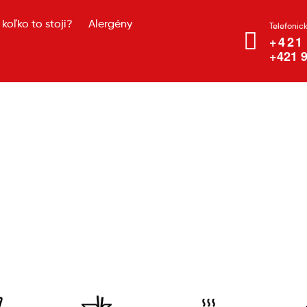
koľko to stoji?
Alergény
Telefonic
+421
+421 9